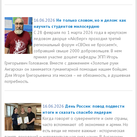
16.06.2026
Не только словом, но и делом: как
научить студентов милосердию
С 28 февраля по 1 марта 2026 года в иркутском
ледовом дворце «Айсберг» проходил третий
региональный форум «СВОих не бросаем!»,
собравший свыше 2000 добровольцев. В нем
принял участие доцент кафедры ЭПП Игорь
Григорьевич Голованов. Вместе с движением «Золотые руки
Ангарска» он занимается гуманитарной помощью нашим бойцам.
Для Игоря Григорьевича эта миссия – не обязанность, а душевная
потребность.
16.06.2026
День России: повод подвести
итоги и сказать спасибо лидерам
Когда говорят о суверенитете и силе страны,
часто вспоминают об экономике и армии. Но
есть вещи не менее важные - историческая
память поколений и интеллектуальная сила нации. В Ангарском