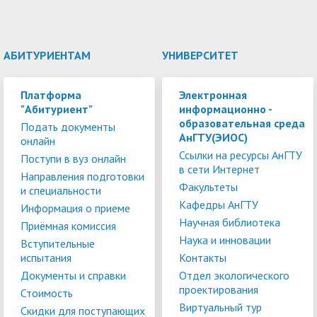
АБИТУРИЕНТАМ
УНИВЕРСИТЕТ
Платформа
Электронная
"Абитуриент"
информационно -
образовательная среда
Подать документы
АнГТУ(ЭИОС)
онлайн
Ссылки на ресурсы АнГТУ
Поступи в вуз онлайн
в сети Интернет
Направления подготовки
Факультеты
и специальности
Кафедры АнГТУ
Информация о приеме
Научная библиотека
Приёмная комиссия
Наука и инновации
Вступительные
испытания
Контакты
Документы и справки
Отдел экологического
проектирования
Стоимость
Виртуальный тур
Скидки для поступающих