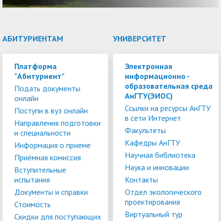
АБИТУРИЕНТАМ
УНИВЕРСИТЕТ
Платформа
Электронная
"Абитуриент"
информационно -
образовательная среда
Подать документы
АнГТУ(ЭИОС)
онлайн
Ссылки на ресурсы АнГТУ
Поступи в вуз онлайн
в сети Интернет
Направления подготовки
Факультеты
и специальности
Кафедры АнГТУ
Информация о приеме
Научная библиотека
Приёмная комиссия
Наука и инновации
Вступительные
испытания
Контакты
Документы и справки
Отдел экологического
проектирования
Стоимость
Виртуальный тур
Скидки для поступающих