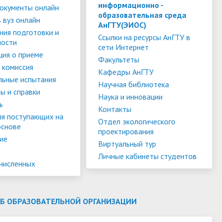
слуги
Педагогический состав
Скидки для поступающих на
информационно -
окументы онлайн
образовательная среда
Информация Министерства науки и
платной основе
 вуз онлайн
слуги
Финансово-хозяйственная
АнГТУ(ЭИОС)
высшего образования РФ
ния подготовки и
деятельность
Для поступающих из ДНР, ЛНР,
Ссылки на ресурсы АнГТУ в
ности
сети Интернет
янской
Международное сотрудничество
Запорожской области и
ия о приеме
ество
Организация питания в
Факультеты
Херсонской области
 комиссия
образовательной организации
Информационная поддержка
Кафедры АнГТУ
льные испытания
Научная библиотека
ое
сотрудников и обучающихся по
Дополнительный прием
ы и справки
Наука и инновации
вопросам коронавирусной
ь
Контакты
инфекции и организации
ля поступающих на
Отдел экологического
основе
дистанционного обучения
проектирования
ие
Виртуальный тур
Личные кабинеты студентов
ачисленных
ОБ ОБРАЗОВАТЕЛЬНОЙ ОРГАНИЗАЦИИ