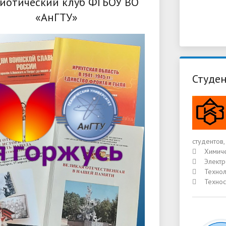
иотический клуб ФГБОУ ВО
«АнГТУ»
Студен
студентов
 Химичес
 Электро
 Техноло
 Техносф