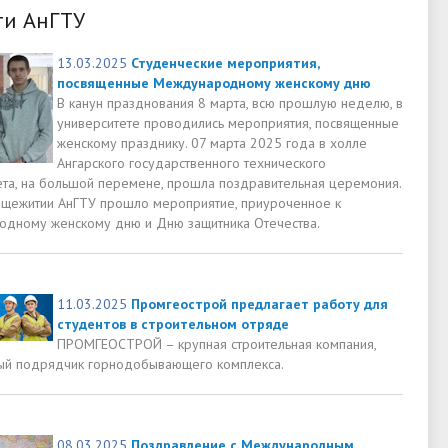
ти АнГТУ
13.03.2025
Студенческие мероприятия,
посвященные Международному женскому дню
В канун празднования 8 марта, всю прошлую неделю, в
университете проводились мероприятия, посвященные
женскому празднику. 07 марта 2025 года в холле
Ангарского государственного технического
ета, на большой перемене, прошла поздравительная церемония.
бщежитии АнГТУ прошло мероприятие, приуроченное к
дному женскому дню и Дню защитника Отечества.
11.03.2025
Промгеострой предлагает работу для
студентов в строительном отряде
ПРОМГЕОСТРОЙ – крупная строительная компания,
ый подрядчик горнодобывающего комплекса.
08.03.2025
Поздравление с Международным