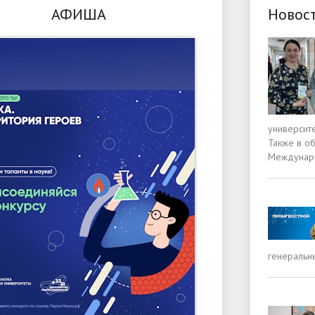
АФИША
Новос
университ
Также в о
Междунаро
генеральн