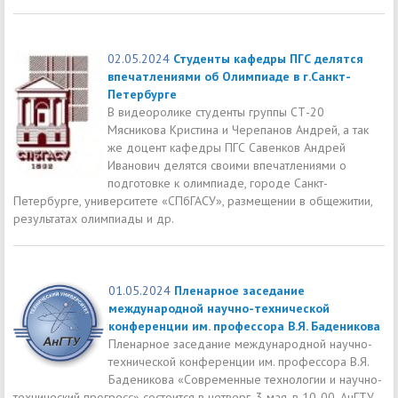
02.05.2024
Студенты кафедры ПГС делятся
впечатлениями об Олимпиаде в г.Санкт-
Петербурге
В видеоролике студенты группы СТ-20
Мясникова Кристина и Черепанов Андрей, а так
же доцент кафедры ПГС Савенков Андрей
Иванович делятся своими впечатлениями о
подготовке к олимпиаде, городе Санкт-
Петербурге, университете «СПбГАСУ», размещении в общежитии,
результатах олимпиады и др.
01.05.2024
Пленарное заседание
международной научно-технической
конференции им. профессора В.Я. Баденикова
Пленарное заседание международной научно-
технической конференции им. профессора В.Я.
Баденикова «Современные технологии и научно-
технический прогресс» состоится в четверг, 3 мая, в 10-00, АнГТУ,