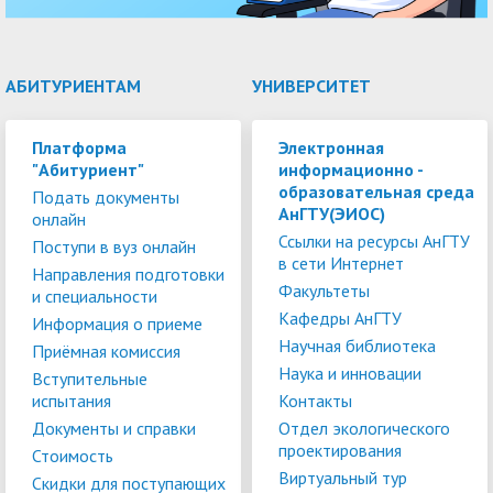
АБИТУРИЕНТАМ
УНИВЕРСИТЕТ
Платформа
Электронная
"Абитуриент"
информационно -
образовательная среда
Подать документы
АнГТУ(ЭИОС)
онлайн
Ссылки на ресурсы АнГТУ
Поступи в вуз онлайн
в сети Интернет
Направления подготовки
Факультеты
и специальности
Кафедры АнГТУ
Информация о приеме
Научная библиотека
Приёмная комиссия
Наука и инновации
Вступительные
испытания
Контакты
Документы и справки
Отдел экологического
проектирования
Стоимость
Виртуальный тур
Скидки для поступающих