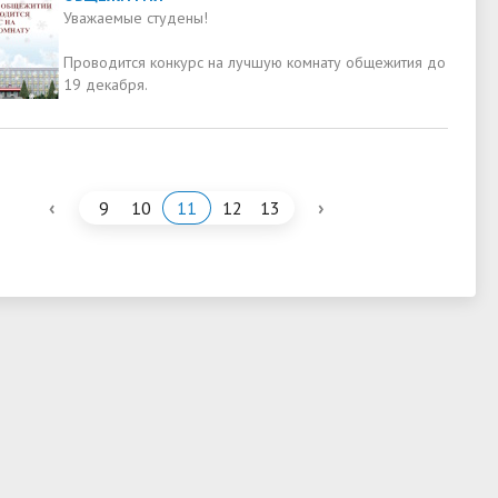
Уважаемые студены!
Проводится конкурс на лучшую комнату общежития до
19 декабря.
‹
›
9
10
11
12
13