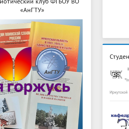
иотический клуб ФГБОУ ВО
«АнГТУ»
Студен
Иркутской 