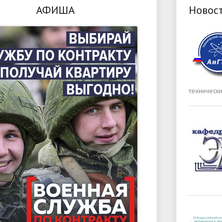
АФИША
Новос
техническ