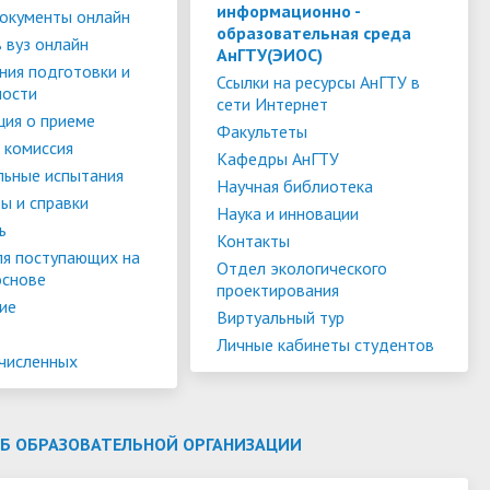
слуги
Педагогический состав
Скидки для поступающих на
информационно -
окументы онлайн
образовательная среда
Информация Министерства науки и
платной основе
 вуз онлайн
слуги
Финансово-хозяйственная
АнГТУ(ЭИОС)
высшего образования РФ
ния подготовки и
деятельность
Для поступающих из ДНР, ЛНР,
Ссылки на ресурсы АнГТУ в
ности
сети Интернет
янской
Международное сотрудничество
Запорожской области и
ия о приеме
ество
Организация питания в
Факультеты
Херсонской области
 комиссия
образовательной организации
Информационная поддержка
Кафедры АнГТУ
льные испытания
Научная библиотека
ое
сотрудников и обучающихся по
Дополнительный прием
ы и справки
Наука и инновации
вопросам коронавирусной
ь
Контакты
инфекции и организации
ля поступающих на
Отдел экологического
основе
дистанционного обучения
проектирования
ие
Виртуальный тур
Личные кабинеты студентов
ачисленных
ОБ ОБРАЗОВАТЕЛЬНОЙ ОРГАНИЗАЦИИ