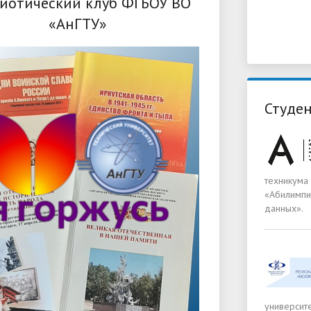
иотический клуб ФГБОУ ВО
«АнГТУ»
Студен
техникума
«Абилимпи
данных».
университ