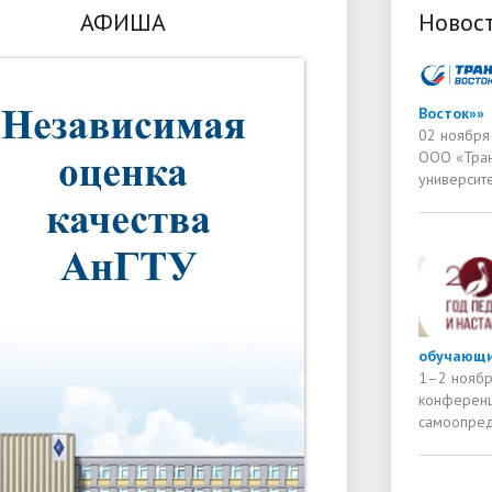
АФИША
Новос
Восток»»
02 ноября 
ООО «Тран
университ
обучающи
1–2 ноябр
конференц
самоопред