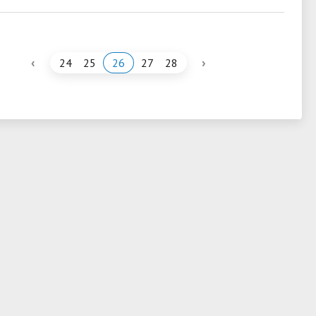
‹
›
24
25
26
27
28