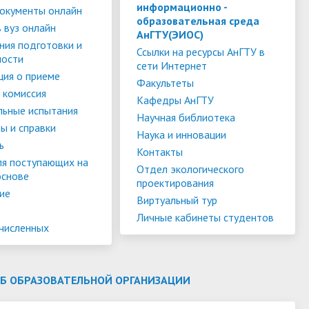
слуги
Педагогический состав
Скидки для поступающих на
информационно -
окументы онлайн
образовательная среда
Информация Министерства науки и
платной основе
 вуз онлайн
слуги
Финансово-хозяйственная
АнГТУ(ЭИОС)
высшего образования РФ
ния подготовки и
деятельность
Для поступающих из ДНР, ЛНР,
Ссылки на ресурсы АнГТУ в
ности
сети Интернет
янской
Международное сотрудничество
Запорожской области и
ия о приеме
ество
Организация питания в
Факультеты
Херсонской области
 комиссия
образовательной организации
Информационная поддержка
Кафедры АнГТУ
льные испытания
Научная библиотека
ое
сотрудников и обучающихся по
Дополнительный прием
ы и справки
Наука и инновации
вопросам коронавирусной
ь
Контакты
инфекции и организации
ля поступающих на
Отдел экологического
основе
дистанционного обучения
проектирования
ие
Виртуальный тур
Личные кабинеты студентов
ачисленных
ОБ ОБРАЗОВАТЕЛЬНОЙ ОРГАНИЗАЦИИ