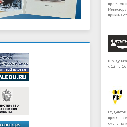
проектов 
Министерст
принимают
междунаро
с 12 по 16
Студентов 
приглашае
смене по 