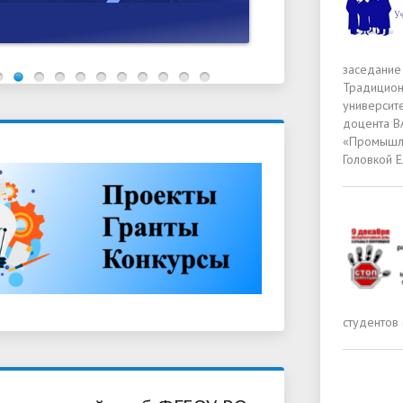
заседание
Традицион
университе
доцента В
«Промышле
Головкой 
студентов