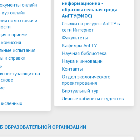
слуги
Педагогический состав
Скидки для поступающих на
информационно -
окументы онлайн
образовательная среда
Информация Министерства науки и
платной основе
 вуз онлайн
слуги
Финансово-хозяйственная
АнГТУ(ЭИОС)
высшего образования РФ
ния подготовки и
деятельность
Для поступающих из ДНР, ЛНР,
Ссылки на ресурсы АнГТУ в
ности
сети Интернет
янской
Международное сотрудничество
Запорожской области и
ия о приеме
ество
Организация питания в
Факультеты
Херсонской области
 комиссия
образовательной организации
Информационная поддержка
Кафедры АнГТУ
льные испытания
Научная библиотека
ое
сотрудников и обучающихся по
Дополнительный прием
ы и справки
Наука и инновации
вопросам коронавирусной
ь
Контакты
инфекции и организации
ля поступающих на
Отдел экологического
основе
дистанционного обучения
проектирования
ие
Виртуальный тур
Личные кабинеты студентов
ачисленных
ОБ ОБРАЗОВАТЕЛЬНОЙ ОРГАНИЗАЦИИ