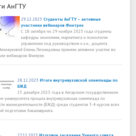
ти АнГТУ
29.12.2023
Студенты АнГТУ – активные
участники вебинаров Финтрек
С 18 октября по 29 ноября 2023 года студенты
кафедры экономики, маркетинга и психологии
управления под руководством к.э.н., доцента
еклауковой Елены Леонидовны приняли активное участие во
кле вебинаров Финтрек
28.12.2023
Итоги внутривузовской олимпиады по
БЖД
23 декабря 2023 года в Ангарском государственном
ом университета прошла внутривузовская олимпиада по
сти жизнедеятельности (БЖД) среди студентов 3-4 курсов всех
ий подготовки бакалавриата.
27.12.2023
Итоговое заседание Ученого совета