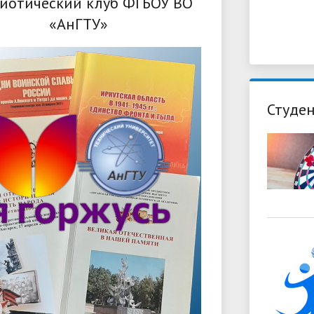
иотический клуб ФГБОУ ВО
«АнГТУ»
Студен