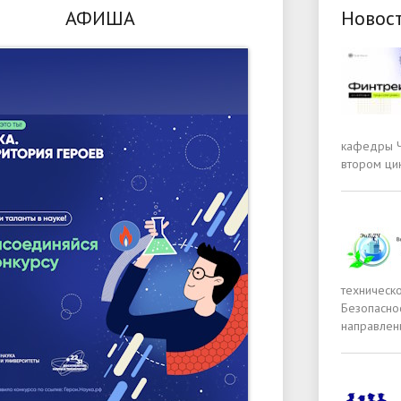
АФИША
Новос
кафедры Ч
втором ци
техническ
Безопасно
направлен