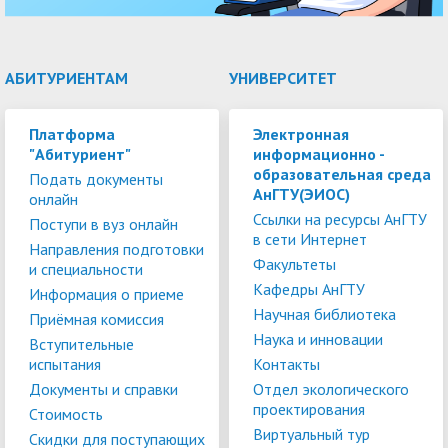
АБИТУРИЕНТАМ
УНИВЕРСИТЕТ
Платформа
Электронная
"Абитуриент"
информационно -
образовательная среда
Подать документы
АнГТУ(ЭИОС)
онлайн
Ссылки на ресурсы АнГТУ
Поступи в вуз онлайн
в сети Интернет
Направления подготовки
Факультеты
и специальности
Кафедры АнГТУ
Информация о приеме
Научная библиотека
Приёмная комиссия
Наука и инновации
Вступительные
испытания
Контакты
Документы и справки
Отдел экологического
проектирования
Стоимость
Виртуальный тур
Скидки для поступающих