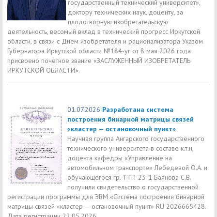
государственный технический университет»,
доктору технических наук, доценту, за
плодотворную изобретательскую
деятельность, весомый вклад в технический прогресс Иркутской
области, в связи с Днем изобретателя и рационализатора Указом
Губернатора Иркутской области №184-уг от 8 мая 2026 года
присвоено почетное звание «ЗАСЛУЖЕННЫЙ ИЗОБРЕТАТЕЛЬ
ИРКУТСКОЙ ОБЛАСТИ».
01.07.2026
Разработана система
построения бинарной матрицы связей
«кластер — остановочный пункт»
Научная группа Ангарского государственного
технического университета в составе к.т.н,
доцента кафедры «Управление на
автомобильном транспорте» Лебедевой О.А. и
обучающегося гр. ТТП-23-1 Баянова С.В.
получили свидетельство о государственной
регистрации программы для ЭВМ «Система построения бинарной
матрицы связей «кластер — остановочный пункт» RU 2026665428.
Дата регистрации 22.05.2026.