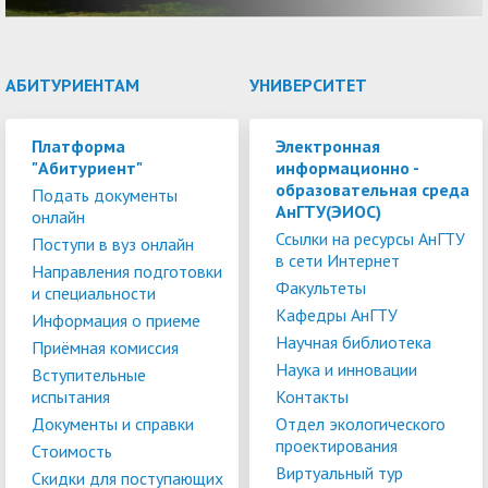
АБИТУРИЕНТАМ
УНИВЕРСИТЕТ
Платформа
Электронная
"Абитуриент"
информационно -
образовательная среда
Подать документы
АнГТУ(ЭИОС)
онлайн
Ссылки на ресурсы АнГТУ
Поступи в вуз онлайн
в сети Интернет
Направления подготовки
Факультеты
и специальности
Кафедры АнГТУ
Информация о приеме
Научная библиотека
Приёмная комиссия
Наука и инновации
Вступительные
испытания
Контакты
Документы и справки
Отдел экологического
проектирования
Стоимость
Виртуальный тур
Скидки для поступающих