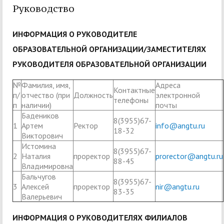
Руководство
ИНФОРМАЦИЯ О РУКОВОДИТЕЛЕ
ОБРАЗОВАТЕЛЬНОЙ ОРГАНИЗАЦИИ/ЗАМЕСТИТЕЛЯХ
РУКОВОДИТЕЛЯ ОБРАЗОВАТЕЛЬНОЙ ОРГАНИЗАЦИИ
№
Фамилия, имя,
Адреса
Контактные
п/
отчество (при
Должность
электронной
телефоны
п
наличии)
почты
Бадеников
8(3955)67-
1
Артем
Ректор
info@angtu.ru
18-32
Викторович
Истомина
8(3955)67-
2
Наталия
проректор
prorector@angtu.ru
88-45
Владимировна
Бальчугов
8(3955)67-
3
Алексей
проректор
nir@angtu.ru
83-35
Валерьевич
ИНФОРМАЦИЯ О РУКОВОДИТЕЛЯХ ФИЛИАЛОВ