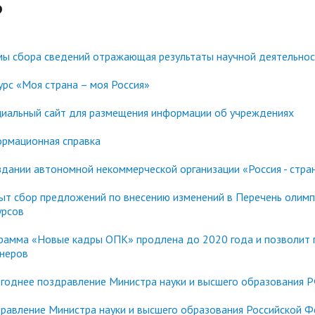
тура
Платные образовательные у
Ф
содействия
Реквизиты
ии и меры материальной
Платные образовательные у
тройству
жки обучающихся
ости приема по отдельной
Для поступающих из
ы сбора сведений отражающая результаты научной деятельно
отиводействия коррупции
Воспитательная работа
Белгородской, Курской и Бр
ые места для приема
Международное сотруднич
урс «Моя страна – моя Россия»
областей
да)
ия граждан и организаций
Общежитие
иальный сайт для размещения информации об учреждениях
 электронного документа в
ческое" разрешение на
Для поступающих на целев
няя система оценки
рмационная справка
О "АнГТУ"
ое проживание для
обучение
а образования
нцев
здании автономной некоммерческой организации «Россия - стр
ыт сбор предложений по внесению изменений в Перечень олимп
урсов
прием граждан
«Стартап как диплом»
рамма «Новые кадры ОПК» продлена до 2020 года и позволит
неров
годнее поздравление Министра науки и высшего образования 
равление Министра науки и высшего образования Российской 