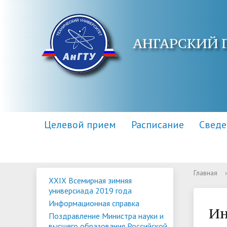
АНГАРСКИЙ 
Целевой прием
Расписание
Сведе
Главная
›
XXIX Всемирная зимняя
Основные сведения
Контакты
Приемная комиссия
Структу
Адреса 
Информа
универсиада 2019 года
образов
Информационная справка
Научная библиотека
Для поступающих инвалидов
Центр п
Правила
Ин
Поздравление Министра науки и
высшего образования Российской