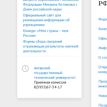
Списки поступающих
Аспиран
Р
Федерации Михаила Котюкова с
Конкурсы и вакансии
Служба 
Днем российской науки
Материально-техническое
Стипенд
трудоус
Официальный сайт для
обеспечение и оснащенность
Конкурсные списки
поддер
Особенн
Форм
размещения информации об
образовательного процесса.
Проекты, гранты и конкурсы
Меры пр
квоте
учреждениях
Вакантн
Конк
Конкурс «Моя страна – моя
Доступная среда
Условия обучения инвалидов и лиц
(перево
Обращен
Россия»
Офиц
с ОВЗ
Списки зачисленных
в форме
"Студен
Формы сбора сведений
Среднемесячная заработная плата
Внутрен
отражающая результаты научной
Инфо
ФГБОУ В
временн
ректора, проректоров и главного
качеств
деятельности
иностра
О со
бухгалтера
Откр
Ангарский
конк
Патриотический клуб ФГБОУ ВО
Личный 
государственный
технический университет
«АнГТУ»
Прог
Приемная комиссия
инже
8(3955)67-34-17
Ново
Позд