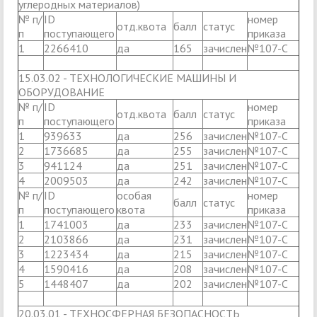
углеродных материалов)
№ п/
ID
номер
отд.квота
балл
статус
п
поступающего
приказа
1
2266410
да
165
зачислен
№107-С
15.03.02 - ТЕХНОЛОГИЧЕСКИЕ МАШИНЫ И
ОБОРУДОВАНИЕ
№ п/
ID
номер
отд.квота
балл
статус
п
поступающего
приказа
1
939633
да
256
зачислен
№107-С
2
1736685
да
255
зачислен
№107-С
3
941124
да
251
зачислен
№107-С
4
2009503
да
242
зачислен
№107-С
№ п/
ID
особая
номер
балл
статус
п
поступающего
квота
приказа
1
1741003
да
233
зачислен
№107-С
2
2103866
да
231
зачислен
№107-С
3
1223434
да
215
зачислен
№107-С
4
1590416
да
208
зачислен
№107-С
5
1448407
да
202
зачислен
№107-С
20.03.01 - ТЕХНОСФЕРНАЯ БЕЗОПАСНОСТЬ