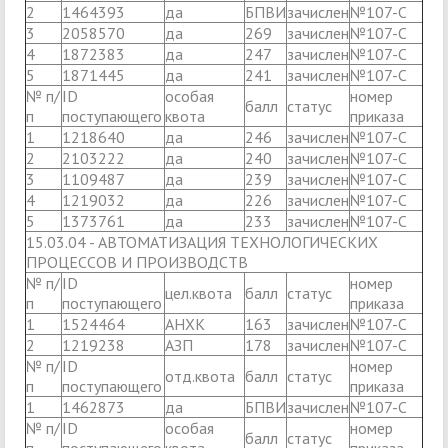
2
1464393
да
БПВИ
зачислен
№107-С
3
2058570
да
269
зачислен
№107-С
4
1872383
да
247
зачислен
№107-С
5
1871445
да
241
зачислен
№107-С
№ п/
ID
особая
номер
балл
статус
п
поступающего
квота
приказа
1
1218640
да
246
зачислен
№107-С
2
2103222
да
240
зачислен
№107-С
3
1109487
да
239
зачислен
№107-С
4
1219032
да
226
зачислен
№107-С
5
1373761
да
233
зачислен
№107-С
15.03.04 - АВТОМАТИЗАЦИЯ ТЕХНОЛОГИЧЕСКИХ
ПРОЦЕССОВ И ПРОИЗВОДСТВ
№ п/
ID
номер
цел.квота
балл
статус
п
поступающего
приказа
1
1524464
АНХК
163
зачислен
№107-С
2
1219238
АЗП
178
зачислен
№107-С
№ п/
ID
номер
отд.квота
балл
статус
п
поступающего
приказа
1
1462873
да
БПВИ
зачислен
№107-С
№ п/
ID
особая
номер
балл
статус