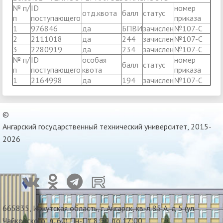
№ п/
ID
номер
отд.квота
балл
статус
п
поступающего
приказа
1
976846
да
БПВИ
зачислен
№107-С
2
2111018
да
244
зачислен
№107-С
3
2280919
да
234
зачислен
№107-С
№ п/
ID
особая
номер
балл
статус
п
поступающего
квота
приказа
1
2164998
да
194
зачислен
№107-С
©
Ангарский государственный технический университет, 2015-
2026
665835, Иркутская область, г. Ангарск, кв-л 85 А, д 5 (ул.
Чайковского, д. 60) Пн-Пт 8:30 до 17:00