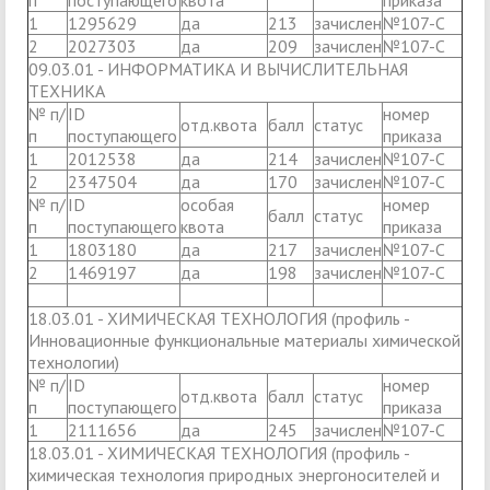
п
поступающего
квота
приказа
1
1295629
да
213
зачислен
№107-С
2
2027303
да
209
зачислен
№107-С
09.03.01 - ИНФОРМАТИКА И ВЫЧИСЛИТЕЛЬНАЯ
ТЕХНИКА
№ п/
ID
номер
отд.квота
балл
статус
п
поступающего
приказа
1
2012538
да
214
зачислен
№107-С
2
2347504
да
170
зачислен
№107-С
№ п/
ID
особая
номер
балл
статус
п
поступающего
квота
приказа
1
1803180
да
217
зачислен
№107-С
2
1469197
да
198
зачислен
№107-С
18.03.01 - ХИМИЧЕСКАЯ ТЕХНОЛОГИЯ (профиль -
Инновационные функциональные материалы химической
технологии)
№ п/
ID
номер
отд.квота
балл
статус
п
поступающего
приказа
1
2111656
да
245
зачислен
№107-С
18.03.01 - ХИМИЧЕСКАЯ ТЕХНОЛОГИЯ (профиль -
химическая технология природных энергоносителей и