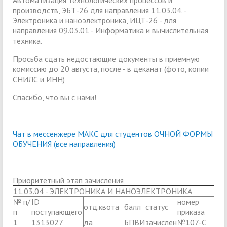
Автоматизация технологических процессов и
производств, ЭБТ-26 для направления 11.03.04. -
Электроника и наноэлектроника, ИЦТ-26 - для
направления 09.03.01 - Информатика и вычислительная
техника.
Просьба сдать недостающие документы в приемную
комиссию до 20 августа, после - в деканат (фото, копии
СНИЛС и ИНН)
Спасибо, что вы с нами!
Чат в мессенжере МАКС для студентов ОЧНОЙ ФОРМЫ
ОБУЧЕНИЯ (все направления)
Приоритетный этап зачисления
11.03.04 - ЭЛЕКТРОНИКА И НАНОЭЛЕКТРОНИКА
№ п/
ID
номер
отд.квота
балл
статус
п
поступающего
приказа
1
1313027
да
БПВИ
зачислен
№107-С