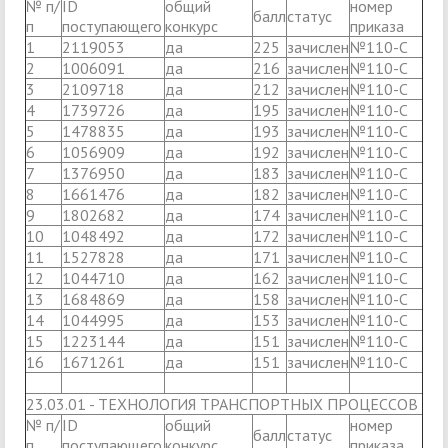
№ п/
ID
общий
номер
балл
статус
п
поступающего
конкурс
приказа
1
2119053
да
225
зачислен
№110-С
2
1006091
да
216
зачислен
№110-С
3
2109718
да
212
зачислен
№110-С
4
1739726
да
195
зачислен
№110-С
5
1478835
да
193
зачислен
№110-С
6
1056909
да
192
зачислен
№110-С
7
1376950
да
183
зачислен
№110-С
8
1661476
да
182
зачислен
№110-С
9
1802682
да
174
зачислен
№110-С
10
1048492
да
172
зачислен
№110-С
11
1527828
да
171
зачислен
№110-С
12
1044710
да
162
зачислен
№110-С
13
1684869
да
158
зачислен
№110-С
14
1044995
да
153
зачислен
№110-С
15
1223144
да
151
зачислен
№110-С
16
1671261
да
151
зачислен
№110-С
23.03.01 - ТЕХНОЛОГИЯ ТРАНСПОРТНЫХ ПРОЦЕССОВ
№ п/
ID
общий
номер
балл
статус
п
поступающего
конкурс
приказа