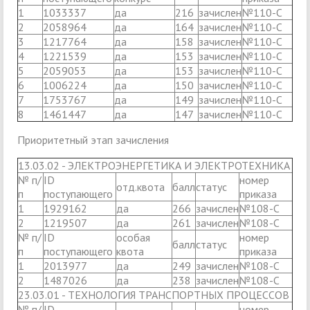
1
1033337
да
216
зачислен
№110-С
2
2058964
да
164
зачислен
№110-С
3
1217764
да
158
зачислен
№110-С
4
1221539
да
153
зачислен
№110-С
5
2059053
да
153
зачислен
№110-С
6
1006224
да
150
зачислен
№110-С
7
1753767
да
149
зачислен
№110-С
8
1461447
да
147
зачислен
№110-С
Приоритетный этап зачисления
13.03.02 - ЭЛЕКТРОЭНЕРГЕТИКА И ЭЛЕКТРОТЕХНИКА
№ п/
ID
номер
отд.квота
балл
статус
п
поступающего
приказа
1
1929162
да
266
зачислен
№108-С
2
1219507
да
261
зачислен
№108-С
№ п/
ID
особая
номер
балл
статус
п
поступающего
квота
приказа
1
2013977
да
249
зачислен
№108-С
2
1487026
да
238
зачислен
№108-С
23.03.01 - ТЕХНОЛОГИЯ ТРАНСПОРТНЫХ ПРОЦЕССОВ
№ п/
ID
номер