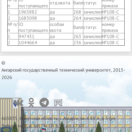
отд.квота
балл
статус
п
поступающего
приказа
1
1965882
да
268
зачислен
№108-С
2
1683098
да
264
зачислен
№108-С
№ п/
ID
особая
номер
балл
статус
п
поступающего
квота
приказа
1
947431
да
263
зачислен
№108-С
2
1044664
да
236
зачислен
№108-С
©
Ангарский государственный технический университет, 2015-
2026
665835, Иркутская область, г. Ангарск, кв-л 85 А, д 5 (ул.
Чайковского, д. 60) Пн-Пт 8:30 до 17:00