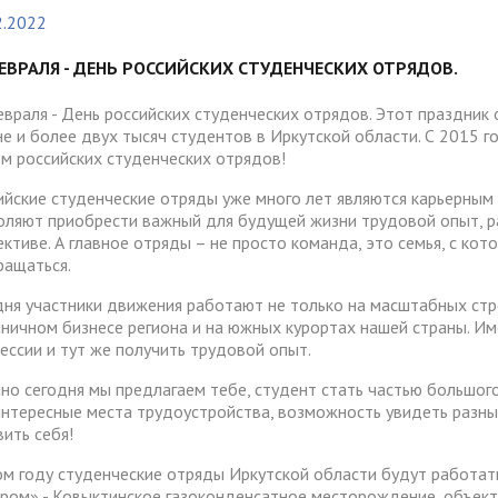
тура
Платные образовательные у
2.2022
содействия
Реквизиты
ии и меры материальной
Платные образовательные у
тройству
ЕВРАЛЯ - ДЕНЬ РОССИЙСКИХ СТУДЕНЧЕСКИХ ОТРЯДОВ.
жки обучающихся
ости приема по отдельной
Для поступающих из
отиводействия коррупции
Воспитательная работа
Белгородской, Курской и Бр
евраля - День российских студенческих отрядов. Этот праздник
ые места для приема
Международное сотруднич
не и более двух тысяч студентов в Иркутской области. С 2015 
областей
да)
ия граждан и организаций
Общежитие
ём российских студенческих отрядов!
 электронного документа в
ческое" разрешение на
Для поступающих на целев
ийские студенческие отряды уже много лет являются карьерным 
няя система оценки
оляют приобрести важный для будущей жизни трудовой опыт, ра
О "АнГТУ"
ое проживание для
обучение
а образования
ективе. А главное отряды – не просто команда, это семья, с кот
нцев
ращаться.
дня участники движения работают не только на масштабных стро
иничном бизнесе региона и на южных курортах нашей страны. И
прием граждан
«Стартап как диплом»
ессии и тут же получить трудовой опыт.
но сегодня мы предлагаем тебе, студент стать частью большог
интересные места трудоустройства, возможность увидеть разны
вить себя!
ом году студенческие отряды Иркутской области будут работат
пром» - Ковыктинское газоконденсатное месторождение, объек