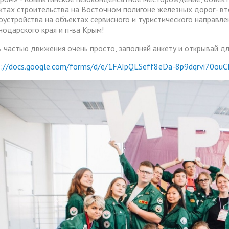
ктах строительства на Восточном полигоне железных дорог- вт
оустройства на объектах сервисного и туристического направлен
нодарского края и п-ва Крым!
ь частью движения очень просто, заполняй анкету и открывай дл
s://docs.google.com/forms/d/e/1FAIpQLSeff8eDa-8p9dqrvi70