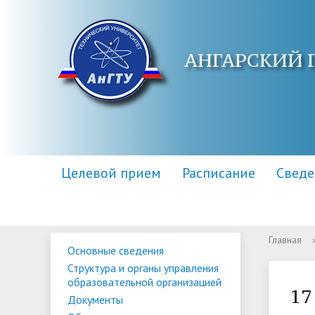
АНГАРСКИЙ 
Целевой прием
Расписание
Сведе
Главная
›
Основные сведения
Основные сведения
Контакты
Приемная комиссия
Структу
Адреса 
Информа
Структура и органы управления
образов
образовательной организацией
Научная библиотека
Для поступающих инвалидов
Центр п
Правила
17
Документы