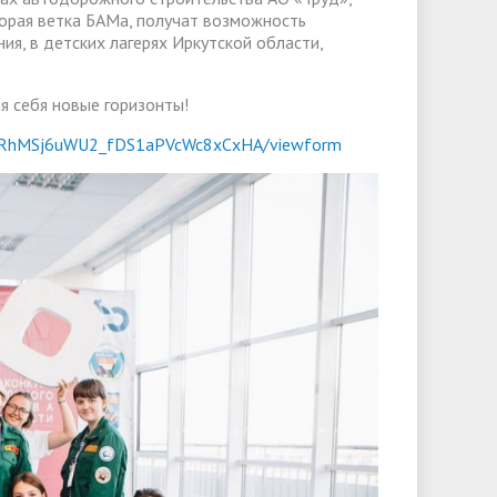
орая ветка БАМа, получат возможность
ия, в детских лагерях Иркутской области,
я себя новые горизонты!
ouCRhMSj6uWU2_fDS1aPVcWc8xCxHA/viewform