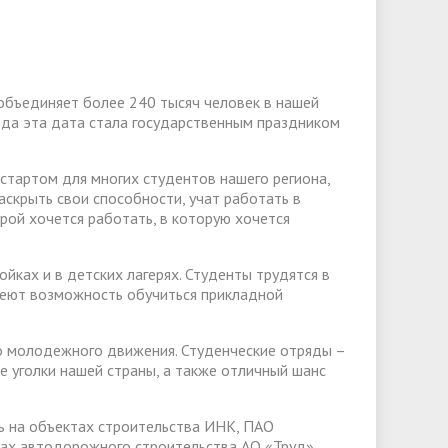
слуги
Педагогический состав
Скидки для поступающих на
Информация Министерства науки и
платной основе
слуги
Финансово-хозяйственная
высшего образования РФ
деятельность
Для поступающих из ДНР, ЛНР,
янской
Международное сотрудничество
Запорожской области и
 объединяет более 240 тысяч человек в нашей
ество
Организация питания в
года эта дата стала государственным праздником
Херсонской области
образовательной организации
Информационная поддержка
ое
сотрудников и обучающихся по
Дополнительный прием
стартом для многих студентов нашего региона,
скрыть свои способности, учат работать в
вопросам коронавирусной
орой хочется работать, в которую хочется
инфекции и организации
дистанционного обучения
йках и в детских лагерях. Студенты трудятся в
меют возможность обучиться прикладной
о молодежного движения. Студенческие отряды –
е уголки нашей страны, а также отличный шанс
ь на объектах строительства ИНК, ПАО
тах автодорожного строительства АО «Труд»,