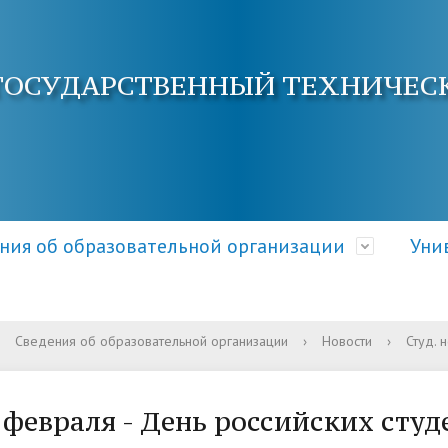
ГОСУДАРСТВЕННЫЙ ТЕХНИЧЕС
ния об образовательной организации
Уни
Сведения об образовательной организации
›
Новости
›
Студ. 
ра и органы управления
электронной почты
ция о приеме
Документы
Кафедры АнГТУ
Документы и справки
ательной организацией
овышения квалификации
 и условия приема
Образовательные стандарт
Наука и инновации
Общежитие
 февраля - День российских студ
требования