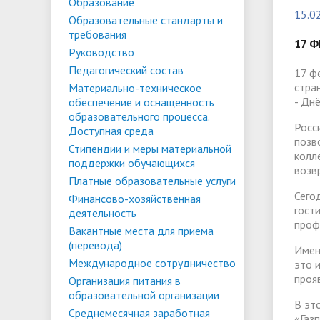
Списки поступающих
Аспиран
Образование
15.0
Образовательные стандарты и
Конкурсы и вакансии
Служба 
Материально-техническое
Стипенд
требования
трудоус
17 Ф
обеспечение и оснащенность
Конкурсные списки
поддер
Особенн
Руководство
Педагогический состав
образовательного процесса.
Проекты, гранты и конкурсы
Меры пр
квоте
17 ф
Вакантн
стра
Материально-техническое
Доступная среда
Условия обучения инвалидов и лиц
(перево
Обращен
- Дн
обеспечение и оснащенность
образовательного процесса.
с ОВЗ
Списки зачисленных
в форме
"Студен
Росс
Среднемесячная заработная плата
Внутрен
Доступная среда
позв
ФГБОУ В
временн
Стипендии и меры материальной
ректора, проректоров и главного
качеств
колл
поддержки обучающихся
иностра
возв
бухгалтера
Платные образовательные услуги
Сего
Финансово-хозяйственная
гост
деятельность
Патриотический клуб ФГБОУ ВО
Личный 
проф
Вакантные места для приема
«АнГТУ»
(перевода)
Имен
Международное сотрудничество
это 
проя
Организация питания в
образовательной организации
В эт
Среднемесячная заработная
«Газ