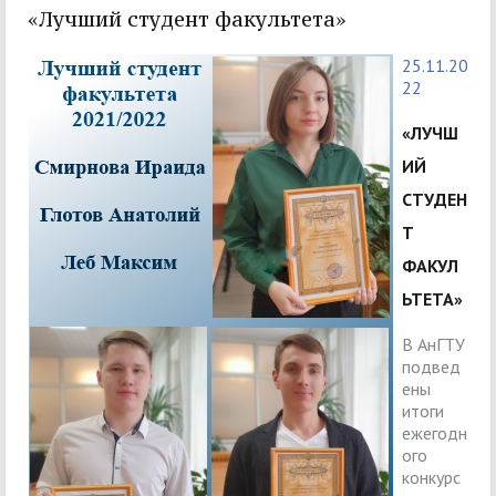
«Лучший студент факультета»
25.11.20
22
«ЛУЧШ
ИЙ
СТУДЕН
Т
ФАКУЛ
ЬТЕТА»
В АнГТУ
подвед
ены
итоги
ежегодн
ого
конкурс