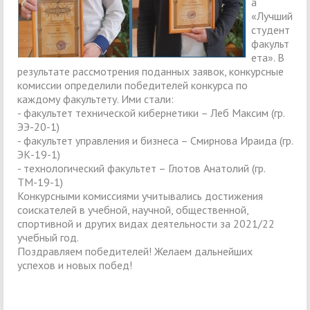
а
«Лучший
студент
факульт
ета». В
результате рассмотрения поданных заявок, конкурсные
комиссии определили победителей конкурса по
каждому факультету. Ими стали:
- факультет технической кибернетики – Леб Максим (гр.
ЭЭ-20-1)
- факультет управления и бизнеса – Смирнова Ираида (гр.
ЭК-19-1)
- технологический факультет – Глотов Анатолий (гр.
ТМ-19-1)
Конкурсными комиссиями учитывались достижения
соискателей в учебной, научной, общественной,
спортивной и других видах деятельности за 2021/22
учебный год.
Поздравляем победителей! Желаем дальнейших
успехов и новых побед!