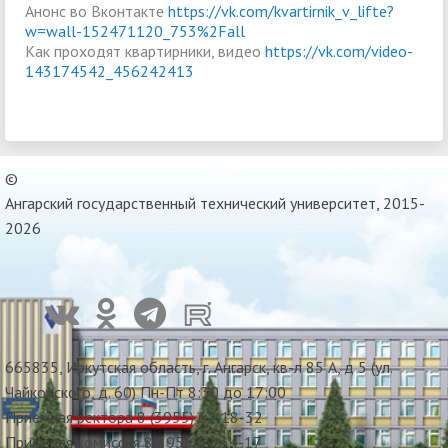
Анонс во Вконтакте
https://vk.com/kvartirnik_v_lifte?
w=wall-152471120_753%2Fall
Как проходят квартирники, видео
https://vk.com/video-
143174542_456242413
©
Ангарский государственный технический университет, 2015-
2026
665835, Иркутская область, г. Ангарск, кв-л 85 А, д 5 (ул.
Чайковского, д. 60) Пн-Пт 8:30 до 17:00
Приемная ректора 8 (3955) 67-18-32
Приемная комиссия 8(3955)67-34-17