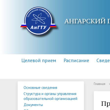
АНГАРСКИЙ 
Целевой прием
Расписание
Сведе
Главная
›
Основные сведения
Основные сведения
Контакты
Приемная комиссия
Структу
Адреса 
Информа
Структура и органы управления
образов
образовательной организацией
Научная библиотека
Для поступающих инвалидов
Центр п
Правила
Пр
Документы