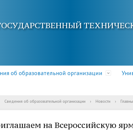
ГОСУДАРСТВЕННЫЙ ТЕХНИЧЕС
ния об образовательной организации
Уни
Сведения об образовательной организации
›
Новости
›
Главны
ра и органы управления
электронной почты
ция о приеме
Документы
Кафедры АнГТУ
Документы и справки
ательной организацией
овышения квалификации
 и условия приема
Образовательные стандарт
Наука и инновации
Общежитие
иглашаем на Всероссийскую ярм
требования