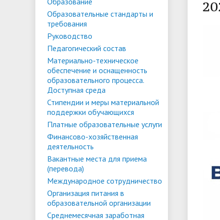
Списки поступающих
Аспиран
Образование
20
Образовательные стандарты и
Конкурсы и вакансии
Служба 
Материально-техническое
Стипенд
требования
трудоус
обеспечение и оснащенность
Конкурсные списки
поддер
Особенн
Руководство
Педагогический состав
образовательного процесса.
Проекты, гранты и конкурсы
Меры пр
квоте
Вакантн
Материально-техническое
Доступная среда
Условия обучения инвалидов и лиц
(перево
Обращен
обеспечение и оснащенность
образовательного процесса.
с ОВЗ
Списки зачисленных
в форме
"Студен
Среднемесячная заработная плата
Внутрен
Доступная среда
ФГБОУ В
временн
Стипендии и меры материальной
ректора, проректоров и главного
качеств
поддержки обучающихся
иностра
бухгалтера
Платные образовательные услуги
Финансово-хозяйственная
деятельность
Патриотический клуб ФГБОУ ВО
Личный 
Вакантные места для приема
«АнГТУ»
(перевода)
Международное сотрудничество
Организация питания в
образовательной организации
Среднемесячная заработная