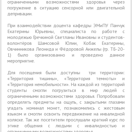
ограниченными возможностями здоровья через
погружение в ситуацию сенсорной или двигательной
депривации.
При взаимодействии доцента кафедры ЭМиПУ Панчук
Екатерины Юрьевны, специалиста по работе с
молодежью Гречкиной Светланы Ивановны и студентов-
волонтёров Шамсовой Юлии, Кобак Екатерины,
Овчинникова Леонида и Фёдоровой Анжелы (гр. ТБ-20-
1) было организованно и проведено данное
мероприятие.
Для посещения были доступны три территории:
«Территория тишины», «Территория темноты» и
«Территория немобильности». На каждой из территорий
студенты смогли погрузиться в мир людей с
ограниченными возможностями здоровья. Попробовали
определять предметы на ощупь, с закрытыми глазами
угадать номинал монет, познакомились с жестовым
языком и смогли освоить передвижение на инвалидной
коляске. Так же посетители прослушали краткий курс по
этике общения с людьми с инвалидностью и
ограниченными возможностями здоровья.