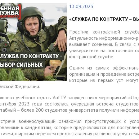
тура
Платные образовательные у
13.09.2023
содействия
Реквизиты
ии и меры материальной
Платные образовательные у
тройству
«СЛУЖБА ПО КОНТРАКТУ – В
жки обучающихся
ости приема по отдельной
Для поступающих из
отиводействия коррупции
Воспитательная работа
Белгородской, Курской и Бр
Престиж контрактной служб
ые места для приема
Международное сотруднич
Актуальность информационно-ра
областей
да)
ия граждан и организаций
Общежитие
вызывает сомнения. В связи с 
университете на постоянной 
 электронного документа в
ческое" разрешение на
Для поступающих на целев
няя система оценки
контрактной службе.
О "АнГТУ"
ое проживание для
обучение
а образования
Одним из самых эффективных
нцев
организация и проведение вст
которые из первых уст могут
ийской Федерации.
прием граждан
«Стартап как диплом»
ошлого учебного года в АнГТУ запущен цикл мероприятий «Лю
ентября 2023 года состоялась очередная встреча студентов
табный – более 200 студентов университета получили информа
стрече военнослужащий ознакомил присутствующих с усло
ованиями к кандидатам, которые предъявляются для поступлен
нтиями, широким перечнем предоставления различных услуг семья