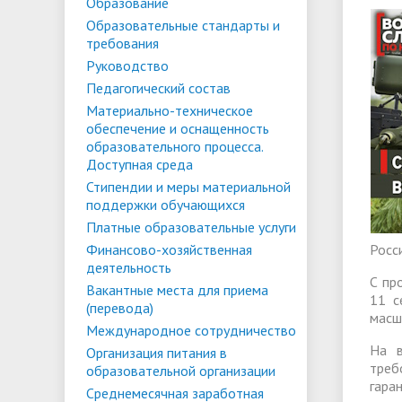
Списки поступающих
Аспиран
Образование
Образовательные стандарты и
Конкурсы и вакансии
Служба 
Материально-техническое
Стипенд
требования
трудоус
обеспечение и оснащенность
Конкурсные списки
поддер
Особенн
Руководство
Педагогический состав
образовательного процесса.
Проекты, гранты и конкурсы
Меры пр
квоте
Вакантн
Материально-техническое
Доступная среда
Условия обучения инвалидов и лиц
(перево
Обращен
обеспечение и оснащенность
образовательного процесса.
с ОВЗ
Списки зачисленных
в форме
"Студен
Среднемесячная заработная плата
Внутрен
Доступная среда
ФГБОУ В
временн
Стипендии и меры материальной
ректора, проректоров и главного
качеств
поддержки обучающихся
иностра
бухгалтера
Платные образовательные услуги
Финансово-хозяйственная
Росс
деятельность
Патриотический клуб ФГБОУ ВО
Личный 
С пр
Вакантные места для приема
«АнГТУ»
11 с
(перевода)
масш
Международное сотрудничество
На в
Организация питания в
треб
образовательной организации
гара
Среднемесячная заработная