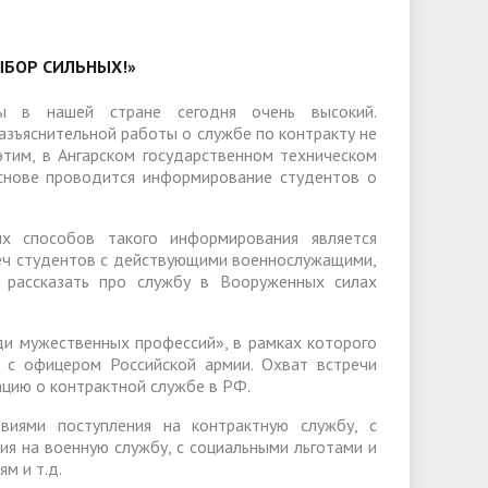
слуги
Педагогический состав
Скидки для поступающих на
Информация Министерства науки и
платной основе
слуги
Финансово-хозяйственная
высшего образования РФ
ЫБОР СИЛЬНЫХ!»
деятельность
Для поступающих из ДНР, ЛНР,
янской
Международное сотрудничество
Запорожской области и
ы в нашей стране сегодня очень высокий.
ество
Организация питания в
зъяснительной работы о службе по контракту не
Херсонской области
образовательной организации
Информационная поддержка
этим, в Ангарском государственном техническом
основе проводится информирование студентов о
ое
сотрудников и обучающихся по
Дополнительный прием
вопросам коронавирусной
 способов такого информирования является
инфекции и организации
реч студентов с действующими военнослужащими,
 рассказать про службу в Вооруженных силах
дистанционного обучения
ди мужественных профессий», в рамках которого
 с офицером Российской армии. Охват встречи
цию о контрактной службе в РФ.
виями поступления на контрактную службу, с
ия на военную службу, с социальными льготами и
м и т.д.