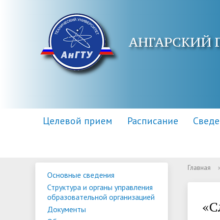
АНГАРСКИЙ 
Целевой прием
Расписание
Сведе
Главная
›
Основные сведения
Основные сведения
Контакты
Приемная комиссия
Структу
Адреса 
Информа
Структура и органы управления
образов
образовательной организацией
Научная библиотека
Для поступающих инвалидов
Центр п
Правила
«С
Документы