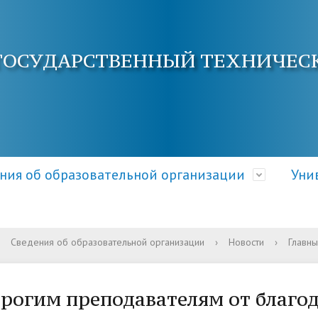
ГОСУДАРСТВЕННЫЙ ТЕХНИЧЕС
ния об образовательной организации
Уни
Сведения об образовательной организации
›
Новости
›
Главны
ра и органы управления
электронной почты
ция о приеме
Документы
Кафедры АнГТУ
Документы и справки
ательной организацией
овышения квалификации
 и условия приема
Образовательные стандарт
Наука и инновации
Общежитие
рогим преподавателям от благо
требования