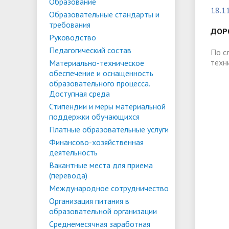
Списки поступающих
Аспиран
Образование
18.1
Образовательные стандарты и
Конкурсы и вакансии
Служба 
Материально-техническое
Стипенд
требования
трудоус
ДОР
обеспечение и оснащенность
Конкурсные списки
поддер
Особенн
Руководство
Педагогический состав
образовательного процесса.
Проекты, гранты и конкурсы
Меры пр
квоте
По с
Вакантн
техн
Материально-техническое
Доступная среда
Условия обучения инвалидов и лиц
(перево
Обращен
обеспечение и оснащенность
образовательного процесса.
с ОВЗ
Списки зачисленных
в форме
"Студен
Среднемесячная заработная плата
Внутрен
Доступная среда
ФГБОУ В
временн
Стипендии и меры материальной
ректора, проректоров и главного
качеств
поддержки обучающихся
иностра
бухгалтера
Платные образовательные услуги
Финансово-хозяйственная
деятельность
Патриотический клуб ФГБОУ ВО
Личный 
Вакантные места для приема
«АнГТУ»
(перевода)
Международное сотрудничество
Организация питания в
образовательной организации
Среднемесячная заработная