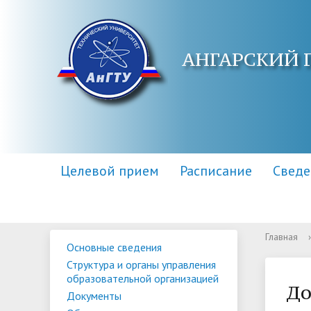
АНГАРСКИЙ 
Целевой прием
Расписание
Сведе
Главная
›
Основные сведения
Основные сведения
Контакты
Приемная комиссия
Структу
Адреса 
Информа
Структура и органы управления
образов
образовательной организацией
Научная библиотека
Для поступающих инвалидов
Центр п
Правила
До
Документы