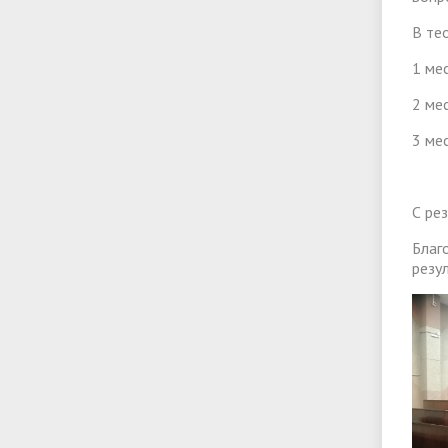
В те
1 мес
2 ме
3 ме
С ре
Благ
резу