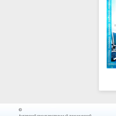
©
Ангарский государственный технический