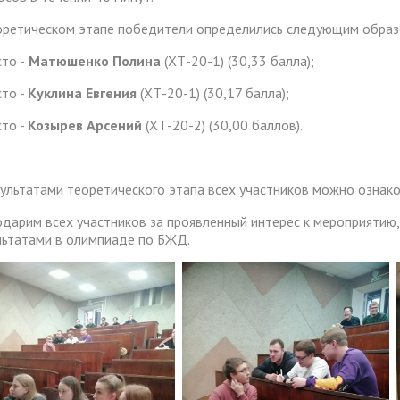
оретическом этапе победители определились следующим образ
то -
Матюшенко Полина
(ХТ-20-1) (30,33 балла);
сто -
Куклина Евгения
(ХТ-20-1) (30,17 балла);
сто -
Козырев Арсений
(ХТ-20-2) (30,00 баллов).
зультатами теоретического этапа всех участников можно ознак
одарим всех участников за проявленный интерес к мероприятию
льтатами в олимпиаде по БЖД.