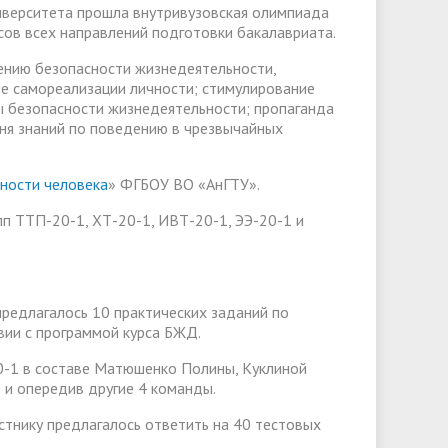
иверситета прошла внутривузовская олимпиада
сов всех направлений подготовки бакалавриата.
ению безопасности жизнедеятельности,
ие самореализации личности; стимулирование
ры безопасности жизнедеятельности; пропаганда
ня знаний по поведению в чрезвычайных
ьности человека
» ФГБОУ ВО «АнГТУ».
пп ТТП-20-1, ХТ-20-1, ИВТ-20-1, ЭЭ-20-1 и
предлагалось 10 практических заданий по
вии с программой курса БЖД.
0-1 в составе Матюшенко Полины, Куклиной
в и опередив другие 4 команды.
стнику предлагалось ответить на 40 тестовых