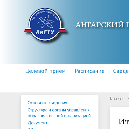
АНГАРСКИЙ 
Целевой прием
Расписание
Сведе
Главная
›
Основные сведения
Основные сведения
Контакты
Приемная комиссия
Структу
Адреса 
Информа
Структура и органы управления
образов
образовательной организацией
Научная библиотека
Для поступающих инвалидов
Центр п
Правила
Ит
Документы