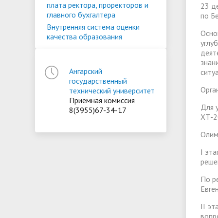
плата ректора, проректоров и
23 д
главного бухгалтера
по Б
Внутренняя система оценки
Осно
качества образования
углу
деят
знан
Ангарский
ситу
государственный
Орга
технический университет
Приемная комиссия
Для 
8(3955)67-34-17
ХТ-2
Олим
I эт
реше
По р
Евге
II э
вопр