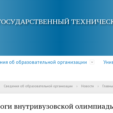
ГОСУДАРСТВЕННЫЙ ТЕХНИЧЕС
ния об образовательной организации
Уни
Сведения об образовательной организации
›
Новости
›
Главны
ра и органы управления
электронной почты
ция о приеме
Документы
Кафедры АнГТУ
Документы и справки
ательной организацией
овышения квалификации
 и условия приема
Образовательные стандарт
Наука и инновации
Общежитие
оги внутривузовской олимпиад
требования