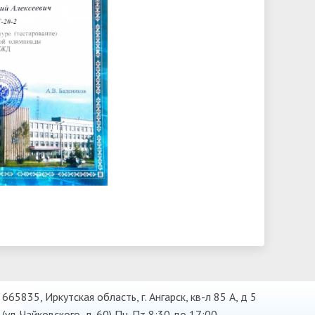
665835, Иркутская область, г. Ангарск, кв-л 85 А, д 5
(ул. Чайковского, д. 60) Пн-Пт 8:30 до 17:00