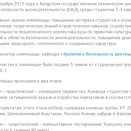
екабря 2023 года в Ангарском государственном техническом ун
езопасности жизнедеятельности (БЖД) среди студентов 3-4 кур
вные задачи олимпиады: повышение интереса студентов к изуч
бление теоретических знаний и практических навыков, содейств
ельности педагогического коллектива вуза по привитию культу
ий в области безопасности жизнедеятельности;
повышения уров
ациях
природного, техногенного и социального характера.
низатор олимпиады: кафедра
«Экология и безопасность деятел
участия в олимпиаде было подано 5 заявок от студенческих гру
0-2.
пиада проходила в два этапа:
ап – практический – командное первенство. Команде студентов 
нию ситуационной задачи и отработки нормативов в соответст
езультатам этого этапа победу одержала команда группы ХТ-2
нии, Шелковниковой Анастасии, Лосских Ксении, набрав 6 балло
тап – теоретический – компьютерное тестирование. Каждому уча
осов в течении 40 минут.