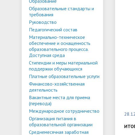
Списки поступающих
Аспиран
Образование
Образовательные стандарты и
Конкурсы и вакансии
Служба 
Материально-техническое
Стипенд
требования
трудоус
обеспечение и оснащенность
Конкурсные списки
поддер
Особенн
Руководство
Педагогический состав
образовательного процесса.
Проекты, гранты и конкурсы
Меры пр
квоте
Вакантн
Материально-техническое
Доступная среда
Условия обучения инвалидов и лиц
(перево
Обращен
обеспечение и оснащенность
образовательного процесса.
с ОВЗ
Списки зачисленных
в форме
"Студен
Среднемесячная заработная плата
Внутрен
Доступная среда
ФГБОУ В
временн
Стипендии и меры материальной
ректора, проректоров и главного
качеств
поддержки обучающихся
иностра
бухгалтера
Платные образовательные услуги
Финансово-хозяйственная
деятельность
Патриотический клуб ФГБОУ ВО
Личный 
Вакантные места для приема
«АнГТУ»
(перевода)
Международное сотрудничество
28.1
Организация питания в
образовательной организации
ИТО
Среднемесячная заработная