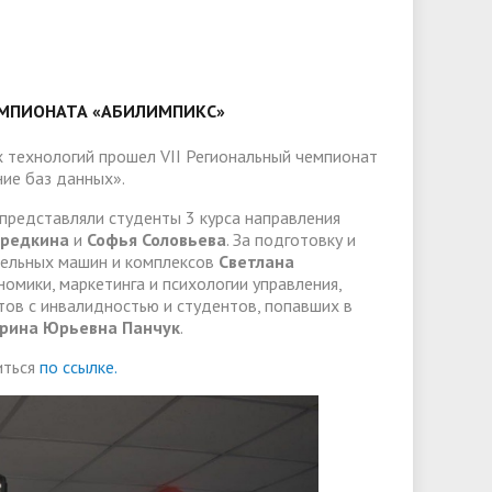
слуги
Педагогический состав
Скидки для поступающих на
Информация Министерства науки и
платной основе
слуги
Финансово-хозяйственная
высшего образования РФ
деятельность
Для поступающих из ДНР, ЛНР,
янской
Международное сотрудничество
Запорожской области и
ЧЕМПИОНАТА «АБИЛИМПИКС»
ество
Организация питания в
Херсонской области
образовательной организации
Информационная поддержка
х технологий прошел VII Региональный чемпионат
ие баз данных».
ое
сотрудников и обучающихся по
Дополнительный прием
представляли студенты 3 курса направления
вопросам коронавирусной
ередкина
и
Софья Соловьева
. За подготовку и
инфекции и организации
тельных машин и комплексов
Светлана
омики, маркетинга и психологии управления,
дистанционного обучения
ов с инвалидностью и студентов, попавших в
рина Юрьевна Панчук
.
иться
по ссылке.