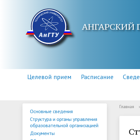
АНГАРСКИЙ 
Целевой прием
Расписание
Сведе
Главная
›
Основные сведения
Основные сведения
Контакты
Приемная комиссия
Структу
Адреса 
Информа
Структура и органы управления
образов
образовательной организацией
Научная библиотека
Для поступающих инвалидов
Центр п
Правила
Ст
Документы