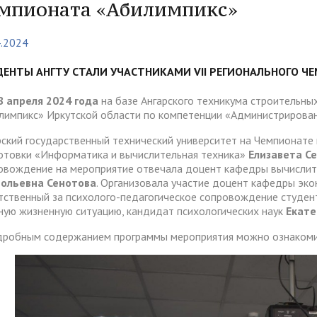
тура
Платные образовательные у
мпионата «Абилимпикс»
содействия
Реквизиты
ии и меры материальной
Платные образовательные у
4.2024
тройству
жки обучающихся
ости приема по отдельной
Для поступающих из
отиводействия коррупции
Воспитательная работа
Белгородской, Курской и Бр
ДЕНТЫ АНГТУ СТАЛИ УЧАСТНИКАМИ VII РЕГИОНАЛЬНОГО 
ые места для приема
Международное сотруднич
областей
да)
ия граждан и организаций
Общежитие
8 апреля 2024 года
на базе Ангарского техникума строительны
лимпикс» Иркутской области по компетенции «Администрирован
 электронного документа в
ческое" разрешение на
Для поступающих на целев
няя система оценки
рский государственный технический университет на Чемпионате 
О "АнГТУ"
ое проживание для
обучение
а образования
отовки «Информатика и вычислительная техника»
Елизавета С
нцев
овождение на мероприятие отвечала доцент кафедры вычисли
ольевна Сенотова
. Организовала участие доцент кафедры экон
тственный за психолого-педагогическое сопровождение студент
ную жизненную ситуацию, кандидат психологических наук
Екате
прием граждан
«Стартап как диплом»
дробным содержанием программы мероприятия можно ознаком