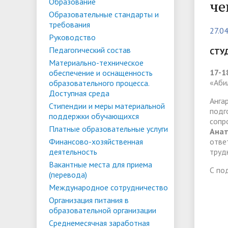
Списки поступающих
Аспиран
Образование
че
Образовательные стандарты и
Конкурсы и вакансии
Служба 
Материально-техническое
Стипенд
требования
27.0
трудоус
обеспечение и оснащенность
Конкурсные списки
поддер
Особенн
Руководство
Педагогический состав
образовательного процесса.
Проекты, гранты и конкурсы
Меры пр
квоте
СТУ
Вакантн
Материально-техническое
Доступная среда
Условия обучения инвалидов и лиц
(перево
Обращен
17-1
обеспечение и оснащенность
«Аби
образовательного процесса.
с ОВЗ
Списки зачисленных
в форме
"Студен
Среднемесячная заработная плата
Внутрен
Доступная среда
Анга
ФГБОУ В
временн
Стипендии и меры материальной
ректора, проректоров и главного
качеств
подг
поддержки обучающихся
иностра
сопр
бухгалтера
Платные образовательные услуги
Анат
Финансово-хозяйственная
отве
деятельность
труд
Патриотический клуб ФГБОУ ВО
Личный 
Вакантные места для приема
«АнГТУ»
С по
(перевода)
Международное сотрудничество
Организация питания в
образовательной организации
Среднемесячная заработная