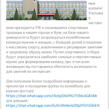
мые
коллеги!
Учитыва
я
наставл
ения президента РФ и сложившиеся спортивные
традиции в нашем городе и Вузе, на базе нашего
университета будет возрождаться волейбольная
команда мужчин и женщин, с большей долей отношения
к массовому спорту, вовлечением к регулярным занятиям
и здоровому образу жизни. Путем спортивного отбора
будут определяться наиболее сильные и перспективные
игроки для формирования команд, при этом всем
желающим мы постараемся обеспечить возможность
для занятий по интересам.
Для получения более подробной информации о
просмотре и посещении группы по волейболу для
мужчин (вотсап):
https://chat.whatsapp.com/JXc6pD6ilMU7S9dcAG8Ubb
для девушек:
https://chat.whatsapp.com/Eu9v0N4evbD0pPOVIlDhEN