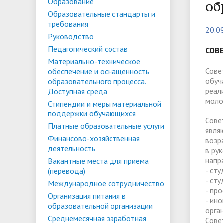
Списки поступающих
Аспиран
Образование
об
Образовательные стандарты и
Конкурсы и вакансии
Служба 
Материально-техническое
Стипенд
требования
20.0
трудоус
обеспечение и оснащенность
Конкурсные списки
поддер
Особенн
Руководство
Педагогический состав
образовательного процесса.
Проекты, гранты и конкурсы
Меры пр
квоте
СОВ
Вакантн
Материально-техническое
Доступная среда
Условия обучения инвалидов и лиц
(перево
Обращен
Сове
обеспечение и оснащенность
обуч
образовательного процесса.
с ОВЗ
Списки зачисленных
в форме
"Студен
Среднемесячная заработная плата
Внутрен
реал
Доступная среда
ФГБОУ В
временн
моло
Стипендии и меры материальной
ректора, проректоров и главного
качеств
поддержки обучающихся
иностра
бухгалтера
Сове
Платные образовательные услуги
явля
Финансово-хозяйственная
возр
деятельность
Патриотический клуб ФГБОУ ВО
Личный 
в ру
напр
Вакантные места для приема
«АнГТУ»
- ст
(перевода)
- ст
Международное сотрудничество
- пр
Организация питания в
- ин
образовательной организации
орга
Среднемесячная заработная
Сове