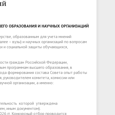
слуги
Педагогический состав
Скидки для поступающих на
ий
Информация Министерства науки и
платной основе
слуги
Финансово-хозяйственная
высшего образования РФ
деятельность
Для поступающих из ДНР, ЛНР,
янской
Международное сотрудничество
Запорожской области и
ЕГО ОБРАЗОВАНИЯ И НАУЧНЫХ ОРГАНИЗАЦИЙ
ество
Организация питания в
Херсонской области
образовательной организации
Информационная поддержка
ерстве, образованным для учета мнений
лее – вузы) и научных организаций по вопросам
ое
сотрудников и обучающихся по
Дополнительный прием
ки и социальной защиты обучающихся,
вопросам коронавирусной
инфекции и организации
ности граждан Российской Федерации,
дистанционного обучения
ым программам высшего образования, в
 года формирования состава Совета опыт работы
, руководителем комитета, комиссии или
учной организации, а именно:
еятельность которой утверждена
ем, иным документом).
026 гг. Конкурсный отбор проводится