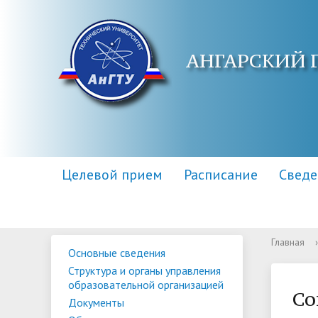
АНГАРСКИЙ 
Целевой прием
Расписание
Сведе
Главная
›
Основные сведения
Основные сведения
Контакты
Приемная комиссия
Структу
Адреса 
Информа
Структура и органы управления
образов
образовательной организацией
Научная библиотека
Для поступающих инвалидов
Центр п
Правила
Со
Документы