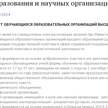
тура
Платные образовательные у
разования и научных организац
содействия
Реквизиты
ии и меры материальной
Платные образовательные у
9.2024
тройству
жки обучающихся
ости приема по отдельной
Для поступающих из
отиводействия коррупции
Воспитательная работа
Белгородской, Курской и Бр
ЕТ ОБУЧАЮЩИХСЯ ОБРАЗОВАТЕЛЬНЫХ ОРГАНИЗАЦИЙ ВЫСШ
ые места для приема
Международное сотруднич
областей
да)
ия граждан и организаций
Общежитие
т является совещательно-консультативным органом при Минист
ающихся образовательных организаций высшего образования (да
 электронного документа в
ческое" разрешение на
Для поступающих на целев
няя система оценки
изации государственной политики в сфере социальной поддерж
О "АнГТУ"
ое проживание для
обучение
дежной политики и воспитательной деятельности.
а образования
нцев
т формируется на основе добровольного участия в его деятель
ющихся обучающимися очной формы обучения по образовательн
асте от 17 до 35 лет, имеющими не менее 1 года на 1 сентября
прием граждан
«Стартап как диплом»
ководящем составе (председателем, заместителем председателя
авления) общественного объединения обучающихся в вузе или на
уденческого совета;
уденческого объединения;
офсоюзной организации;
ой организации, имеющейся в вузе или научной организации, д
низационно-распорядительным документом (уставом, положени
т формируется на основе конкурсного отбора на период 2024-2