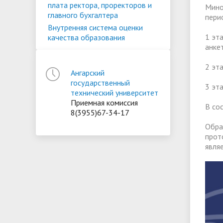
плата ректора, проректоров и
Мино
главного бухгалтера
перио
Внутренняя система оценки
1 эт
качества образования
анке
2 эта
Ангарский
государственный
3 эт
технический университет
Приемная комиссия
В со
8(3955)67-34-17
Обра
прот
явля