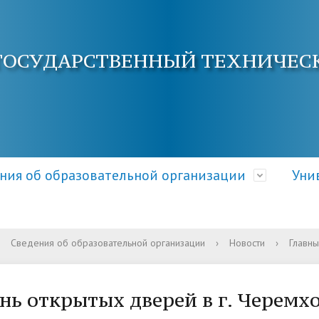
ГОСУДАРСТВЕННЫЙ ТЕХНИЧЕС
ния об образовательной организации
Уни
Сведения об образовательной организации
›
Новости
›
Главны
ра и органы управления
электронной почты
ция о приеме
Документы
Кафедры АнГТУ
Документы и справки
ательной организацией
овышения квалификации
 и условия приема
Образовательные стандарт
Наука и инновации
Общежитие
нь открытых дверей в г. Черемх
требования