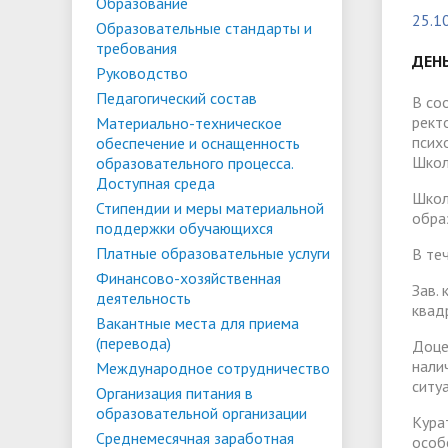
Списки поступающих
Аспиран
Образование
25.1
Образовательные стандарты и
Конкурсы и вакансии
Служба 
Материально-техническое
Стипенд
требования
трудоус
ДЕН
обеспечение и оснащенность
Конкурсные списки
поддер
Особенн
Руководство
Педагогический состав
образовательного процесса.
Проекты, гранты и конкурсы
Меры пр
квоте
В со
Вакантн
рект
Материально-техническое
Доступная среда
Условия обучения инвалидов и лиц
(перево
Обращен
псих
обеспечение и оснащенность
Школ
образовательного процесса.
с ОВЗ
Списки зачисленных
в форме
"Студен
Среднемесячная заработная плата
Внутрен
Доступная среда
Школ
ФГБОУ В
временн
Стипендии и меры материальной
ректора, проректоров и главного
качеств
обра
поддержки обучающихся
иностра
бухгалтера
Платные образовательные услуги
В те
Финансово-хозяйственная
Зав.
деятельность
Патриотический клуб ФГБОУ ВО
Личный 
квад
Вакантные места для приема
«АнГТУ»
(перевода)
Доце
нали
Международное сотрудничество
ситу
Организация питания в
образовательной организации
Кура
Среднемесячная заработная
особ