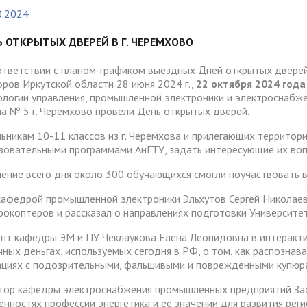
тура
Платные образовательные у
0.2024
содействия
Реквизиты
ии и меры материальной
Платные образовательные у
тройству
Ь ОТКРЫТЫХ ДВЕРЕЙ В Г. ЧЕРЕМХОВО
жки обучающихся
ости приема по отдельной
Для поступающих из
отиводействия коррупции
Воспитательная работа
Белгородской, Курской и Бр
ответствии с планом-графиком выездных Дней открытых дверей 
ые места для приема
Международное сотруднич
оров Иркутской области 28 июня 2024 г.,
22 октября 2024 года
областей
да)
ия граждан и организаций
Общежитие
ологии управления, промышленной электроники и электроснаб
а № 5 г. Черемхово провели День открытых дверей.
 электронного документа в
ческое" разрешение на
Для поступающих на целев
няя система оценки
ьникам 10-11 классов из г. Черемхова и прилегающих территор
О "АнГТУ"
ое проживание для
обучение
а образования
зовательными программами АнГТУ, задать интересующие их воп
нцев
чение всего дня около 300 обучающихся смогли поучаствовать в
 кафедрой промышленной электроники Эльхутов Сергей Никола
прием граждан
«Стартап как диплом»
рокоптеров и рассказал о направлениях подготовки Университет
нт кафедры ЭМ и ПУ Чеклаукова Елена Леонидовна в интеракт
чных деньгах, используемых сегодня в РФ, о том, как распознав
ациях с подозрительными, фальшивыми и поврежденными купюр
тор кафедры электроснабжения промышленных предприятий Зас
енностях профессии энергетика и ее значении для развития рег