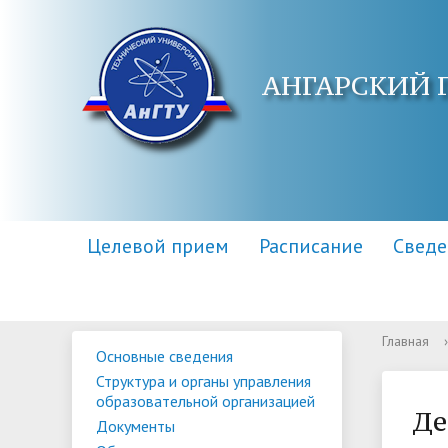
АНГАРСКИЙ 
Целевой прием
Расписание
Сведе
Главная
›
Основные сведения
Основные сведения
Контакты
Приемная комиссия
Структу
Адреса 
Информа
Структура и органы управления
образов
образовательной организацией
Научная библиотека
Для поступающих инвалидов
Центр п
Правила
Де
Документы