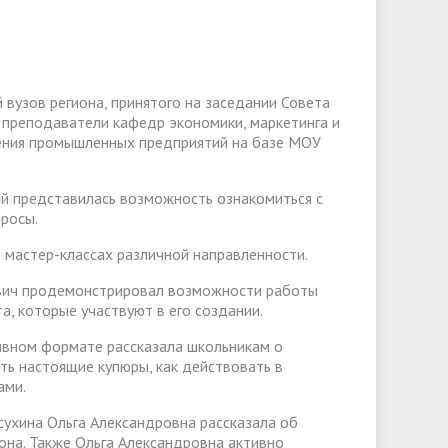
слуги
Педагогический состав
Скидки для поступающих на
Информация Министерства науки и
платной основе
слуги
Финансово-хозяйственная
высшего образования РФ
деятельность
Для поступающих из ДНР, ЛНР,
янской
Международное сотрудничество
Запорожской области и
вузов региона, принятого на заседании Совета
ество
Организация питания в
преподаватели кафедр экономики, маркетинга и
Херсонской области
образовательной организации
Информационная поддержка
жения промышленных предприятий на базе МОУ
ое
сотрудников и обучающихся по
Дополнительный прием
ий представилась возможность ознакомиться с
вопросам коронавирусной
росы.
инфекции и организации
 маcтер-классах различной направленности.
дистанционного обучения
евич продемонстрировал возможности работы
а, которые участвуют в его создании.
ивном формате рассказала школьникам о
ать настоящие купюры, как действовать в
ами.
ухина Ольга Александровна рассказала об
иона. Также Ольга Александровна активно