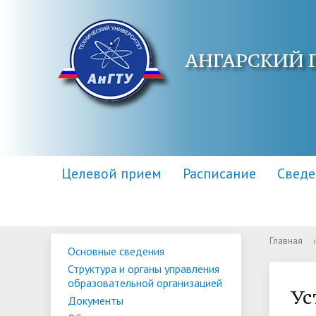
АНГАРСКИЙ 
Целевой прием
Расписание
Сведе
Главная
›
Основные сведения
Основные сведения
Контакты
Приемная комиссия
Структу
Адреса 
Информа
Структура и органы управления
образов
образовательной организацией
Научная библиотека
Для поступающих инвалидов
Центр п
Правила
Ус
Документы