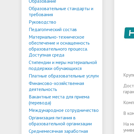
Списки поступающих
Аспиран
Образование
Образовательные стандарты и
Конкурсы и вакансии
Служба 
Материально-техническое
Стипенд
требования
трудоус
обеспечение и оснащенность
Конкурсные списки
поддер
Особенн
Руководство
Педагогический состав
образовательного процесса.
Проекты, гранты и конкурсы
Меры пр
квоте
Вакантн
Материально-техническое
Доступная среда
Условия обучения инвалидов и лиц
(перево
Обращен
обеспечение и оснащенность
образовательного процесса.
с ОВЗ
Списки зачисленных
в форме
"Студен
Среднемесячная заработная плата
Внутрен
Доступная среда
ФГБОУ В
временн
Стипендии и меры материальной
ректора, проректоров и главного
качеств
поддержки обучающихся
иностра
бухгалтера
Круп
Платные образовательные услуги
Финансово-хозяйственная
Дост
деятельность
Патриотический клуб ФГБОУ ВО
Личный 
гара
Вакантные места для приема
«АнГТУ»
Комп
(перевода)
Международное сотрудничество
В ко
Организация питания в
образовательной организации
На м
унив
Среднемесячная заработная