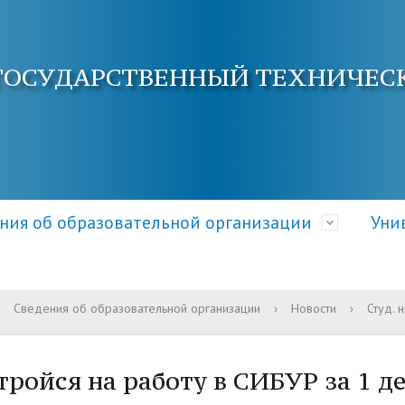
ГОСУДАРСТВЕННЫЙ ТЕХНИЧЕС
ния об образовательной организации
Уни
Сведения об образовательной организации
›
Новости
›
Студ. 
ра и органы управления
электронной почты
ция о приеме
Документы
Кафедры АнГТУ
Документы и справки
ательной организацией
овышения квалификации
 и условия приема
Образовательные стандарт
Наука и инновации
Общежитие
тройся на работу в СИБУР за 1 де
требования