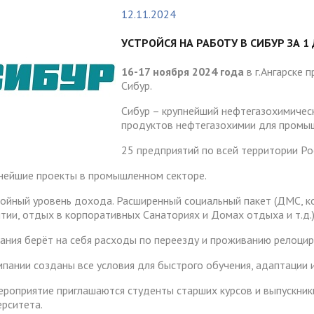
тура
Платные образовательные у
12.11.2024
содействия
Реквизиты
ии и меры материальной
Платные образовательные у
тройству
УСТРОЙСЯ НА РАБОТУ В СИБУР ЗА 1 
жки обучающихся
ости приема по отдельной
Для поступающих из
отиводействия коррупции
Воспитательная работа
Белгородской, Курской и Бр
16-17 ноября 2024 года
в г.Ангарске 
ые места для приема
Международное сотруднич
Сибур.
областей
да)
ия граждан и организаций
Общежитие
Сибур – крупнейший нефтегазохимическ
 электронного документа в
ческое" разрешение на
Для поступающих на целев
продуктов нефтегазохимии для промы
няя система оценки
О "АнГТУ"
ое проживание для
обучение
а образования
25 предприятий по всей территории Ро
нцев
нейшие проекты в промышленном секторе.
ойный уровень дохода. Расширенный социальный пакет (ДМС, ко
прием граждан
«Стартап как диплом»
нтии, отдых в корпоративных Санаториях и Домах отдыха и т.д.
ания берёт на себя расходы по переезду и проживанию релоци
мпании созданы все условия для быстрого обучения, адаптации и
ероприятие приглашаются студенты старших курсов и выпускники
ерситета.