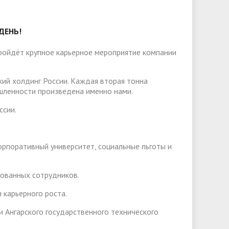
слуги
Педагогический состав
Скидки для поступающих на
Информация Министерства науки и
платной основе
слуги
Финансово-хозяйственная
высшего образования РФ
ДЕНЬ!
деятельность
Для поступающих из ДНР, ЛНР,
янской
Международное сотрудничество
Запорожской области и
пройдёт крупное карьерное мероприятие компании
ество
Организация питания в
Херсонской области
образовательной организации
Информационная поддержка
ий холдинг России. Каждая вторая тонна
ое
сотрудников и обучающихся по
Дополнительный прием
шленности произведена именно нами.
вопросам коронавирусной
ссии.
инфекции и организации
дистанционного обучения
рпоративный университет, социальные льготы и
)
рованных сотрудников.
 карьерного роста.
 Ангарского государственного технического