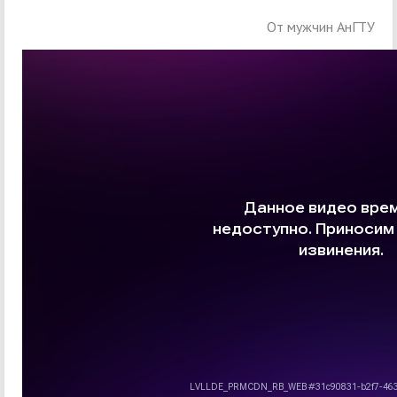
От мужчин АнГТУ