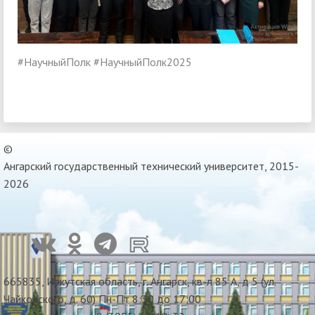
#НаучныйПолк #НаучныйПолк2025
©
Ангарский государственный технический университет, 2015-
2026
665835, Иркутская область, г. Ангарск, кв-л 85 А, д 5 (ул.
Чайковского, д. 60) Пн-Пт 8:30 до 17:00