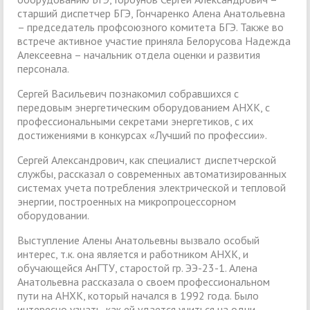
старший диспетчер БГЭ, Гончаренко Алена Анатольевна
– председатель профсоюзного комитета БГЭ. Также во
встрече активное участие приняла Белорусова Надежда
Алексеевна – начальник отдела оценки и развития
персонала.
Сергей Васильевич познакомил собравшихся с
передовым энергетическим оборудованием АНХК, с
профессиональными секретами энергетиков, с их
достижениями в конкурсах «Лучший по профессии».
Сергей Александрович, как специалист диспетчерской
службы, рассказал о современных автоматизированных
системах учета потребления электрической и тепловой
энергии, построенных на микропроцессорном
оборудовании.
Выступление Алены Анатольевны вызвало особый
интерес, т.к. она является и работником АНХК, и
обучающейся АнГТУ, старостой гр. ЭЭ-23-1. Алена
Анатольевна рассказала о своем профессиональном
пути на АНХК, который начался в 1992 года. Было
интересно узнать, как ей удается учиться на одни