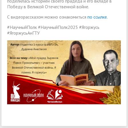
поделилась историей своего прадеда и его вкладе в
Победу в Великой Отечественной войне.
С видеорассказом можно ознакомиться
по ссылке.
#НаучныйПолк #НаучныйПолк2025 #Ягоржусь
#ЯгоржусьАнГТУ