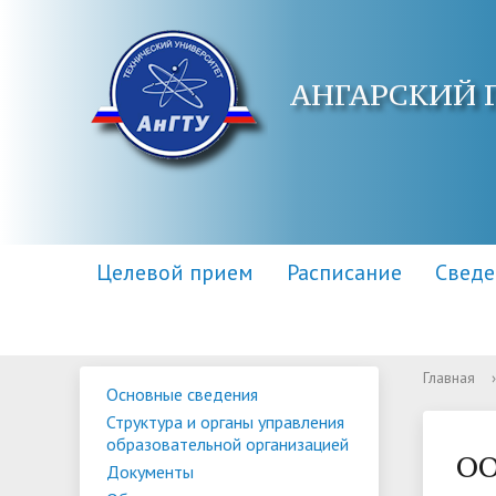
АНГАРСКИЙ 
Целевой прием
Расписание
Сведе
Главная
›
Основные сведения
Основные сведения
Контакты
Приемная комиссия
Структу
Адреса 
Информа
Структура и органы управления
образов
образовательной организацией
Научная библиотека
Для поступающих инвалидов
Центр п
Правила
ОО
Документы