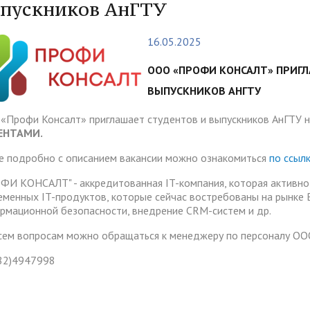
тура
Платные образовательные у
пускников АнГТУ
содействия
Реквизиты
ии и меры материальной
Платные образовательные у
16.05.2025
тройству
жки обучающихся
ости приема по отдельной
Для поступающих из
отиводействия коррупции
Воспитательная работа
Белгородской, Курской и Бр
ООО «ПРОФИ КОНСАЛТ» ПРИГЛ
ые места для приема
Международное сотруднич
областей
ВЫПУСКНИКОВ АНГТУ
да)
ия граждан и организаций
Общежитие
 электронного документа в
ческое" разрешение на
Для поступающих на целев
«Профи Консалт» приглашает студентов и выпускников АнГТУ 
няя система оценки
ЕНТАМИ.
О "АнГТУ"
ое проживание для
обучение
а образования
е подробно с описанием вакансии можно ознакомиться
по ссылк
нцев
ФИ КОНСАЛТ" - аккредитованная IT-компания, которая активно 
еменных IT-продуктов, которые сейчас востребованы на рынке 
прием граждан
«Стартап как диплом»
рмационной безопасности, внедрение CRM-систем и др.
сем вопросам можно обращаться к менеджеру по персоналу ОО
82)4947998