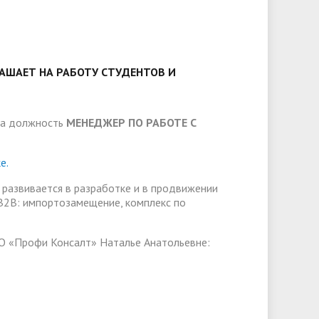
слуги
Педагогический состав
Скидки для поступающих на
Информация Министерства науки и
платной основе
слуги
Финансово-хозяйственная
высшего образования РФ
деятельность
Для поступающих из ДНР, ЛНР,
янской
Международное сотрудничество
Запорожской области и
АШАЕТ НА РАБОТУ СТУДЕНТОВ И
ество
Организация питания в
Херсонской области
образовательной организации
Информационная поддержка
ое
сотрудников и обучающихся по
Дополнительный прием
на должность
МЕНЕДЖЕР ПО РАБОТЕ С
вопросам коронавирусной
е.
инфекции и организации
дистанционного обучения
развивается в разработке и в продвижении
B2B: импортозамещение, комплекс по
О «Профи Консалт» Наталье Анатольевне: