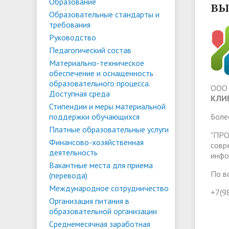
Списки поступающих
Аспиран
Образование
вы
Образовательные стандарты и
Конкурсы и вакансии
Служба 
Материально-техническое
Стипенд
требования
трудоус
обеспечение и оснащенность
Конкурсные списки
поддер
Особенн
Руководство
Педагогический состав
образовательного процесса.
Проекты, гранты и конкурсы
Меры пр
квоте
Вакантн
Материально-техническое
Доступная среда
Условия обучения инвалидов и лиц
(перево
Обращен
обеспечение и оснащенность
образовательного процесса.
с ОВЗ
Списки зачисленных
в форме
"Студен
ООО 
Среднемесячная заработная плата
Внутрен
Доступная среда
КЛИ
ФГБОУ В
временн
Стипендии и меры материальной
ректора, проректоров и главного
качеств
поддержки обучающихся
Боле
иностра
бухгалтера
Платные образовательные услуги
"ПРО
Финансово-хозяйственная
совр
деятельность
Патриотический клуб ФГБОУ ВО
Личный 
инфо
Вакантные места для приема
«АнГТУ»
По в
(перевода)
Международное сотрудничество
+7(9
Организация питания в
образовательной организации
Среднемесячная заработная