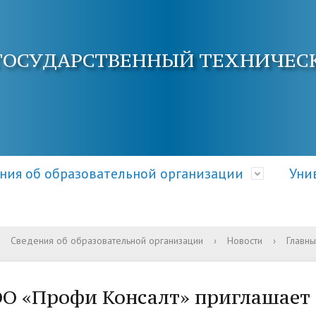
ГОСУДАРСТВЕННЫЙ ТЕХНИЧЕС
ния об образовательной организации
Уни
Сведения об образовательной организации
›
Новости
›
Главны
ра и органы управления
электронной почты
ция о приеме
Документы
Кафедры АнГТУ
Документы и справки
ательной организацией
овышения квалификации
 и условия приема
Образовательные стандарт
Наука и инновации
Общежитие
О «Профи Консалт» приглашает н
требования