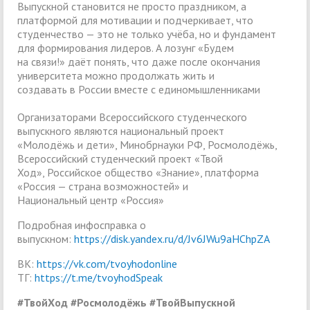
Выпускной становится не просто праздником, а
платформой для мотивации и подчеркивает, что
студенчество — это не только учёба, но и фундамент
для формирования лидеров. А лозунг «Будем
на связи!» даёт понять, что даже после окончания
университета можно продолжать жить и
создавать в России вместе с единомышленниками
Организаторами Всероссийского студенческого
выпускного являются национальный проект
«Молодёжь и дети», Минобрнауки РФ, Росмолодёжь,
Всероссийский студенческий проект «Твой
Ход», Российское общество «Знание», платформа
«Россия — страна возможностей» и
Национальный центр «Россия»
Подробная инфосправка о
выпускном:
https://disk.yandex.ru/d/Jv6JWu9aHChpZA
ВК:
https://vk.com/tvoyhodonline
ТГ:
https://t.me/tvoyhodSpeak
#ТвойХод #Росмолодёжь #ТвойВыпускной