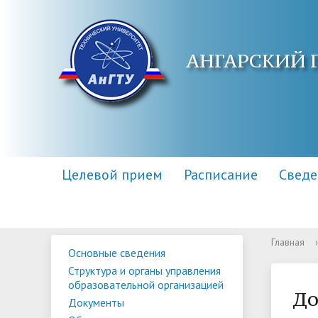
АНГАРСКИЙ 
Целевой прием
Расписание
Сведе
Главная
›
Основные сведения
Основные сведения
Контакты
Приемная комиссия
Структу
Адреса 
Информа
Структура и органы управления
образов
образовательной организацией
Научная библиотека
Для поступающих инвалидов
Центр п
Правила
До
Документы