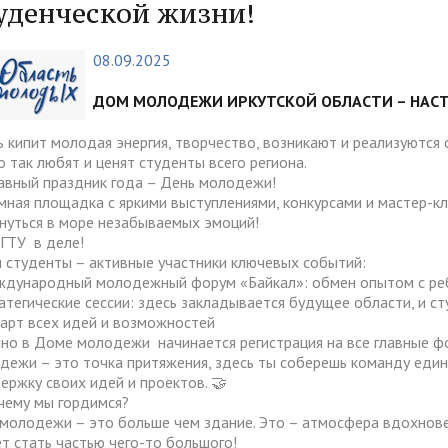
тура
Платные образовательные у
уденческой жизни!
содействия
Реквизиты
ии и меры материальной
Платные образовательные у
08.09.2025
тройству
жки обучающихся
ости приема по отдельной
Для поступающих из
отиводействия коррупции
Воспитательная работа
Белгородской, Курской и Бр
ДОМ МОЛОДЕЖИ ИРКУТСКОЙ ОБЛАСТИ – НАСТ
ые места для приема
Международное сотруднич
областей
да)
ия граждан и организаций
Общежитие
ь кипит молодая энергия, творчество, возникают и реализуются 
о так любят и ценят студенты всего региона.
 электронного документа в
ческое" разрешение на
Для поступающих на целев
няя система оценки
лавный праздник года – День молодежи!
О "АнГТУ"
ое проживание для
обучение
мная площадка с яркими выступлениями, конкурсами и мастер-кл
а образования
унуться в море незабываемых эмоций!
нцев
ГТУ в деле!
 студенты – активные участники ключевых событий:
ждународный молодежный форум «Байкал»: обмен опытом с ребя
прием граждан
«Стартап как диплом»
ратегические сессии: здесь закладывается будущее области, и 
тарт всех идей и возможностей
но в Доме молодежи начинается регистрация на все главные ф
дежи – это точка притяжения, здесь ты соберешь команду еди
ержку своих идей и проектов. 🤝
ему мы гордимся?
молодежи – это больше чем здание. Это – атмосфера вдохновен
т стать частью чего-то большого!