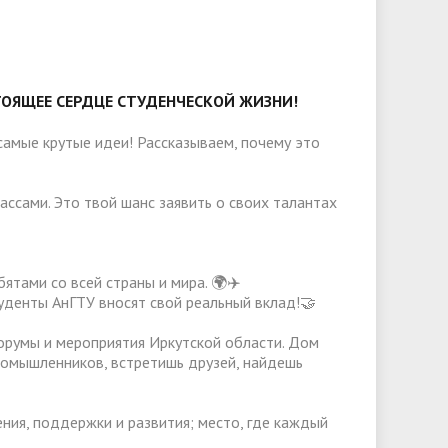
слуги
Педагогический состав
Скидки для поступающих на
Информация Министерства науки и
платной основе
слуги
Финансово-хозяйственная
высшего образования РФ
деятельность
Для поступающих из ДНР, ЛНР,
янской
Международное сотрудничество
Запорожской области и
ОЯЩЕЕ СЕРДЦЕ СТУДЕНЧЕСКОЙ ЖИЗНИ!
ество
Организация питания в
Херсонской области
образовательной организации
Информационная поддержка
самые крутые идеи! Рассказываем, почему это
ое
сотрудников и обучающихся по
Дополнительный прием
вопросам коронавирусной
ассами. Это твой шанс заявить о своих талантах
инфекции и организации
дистанционного обучения
тами со всей страны и мира. 🌍✈️
студенты АнГТУ вносят свой реальный вклад!🤝
орумы и мероприятия Иркутской области. Дом
номышленников, встретишь друзей, найдешь
ия, поддержки и развития; место, где каждый