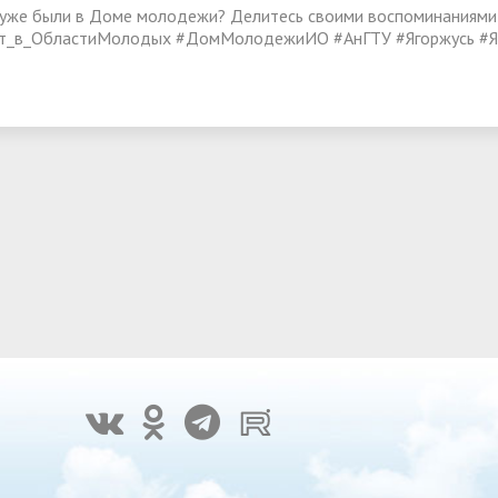
 уже были в Доме молодежи? Делитесь своими воспоминаниями 
т_в_ОбластиМолодых #ДомМолодежиИО #АнГТУ #Ягоржусь #Я