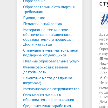
Списки поступающих
Аспиран
Образование
ст
Образовательные стандарты и
Конкурсы и вакансии
Служба 
Материально-техническое
Стипенд
требования
трудоус
обеспечение и оснащенность
Конкурсные списки
поддер
Особенн
Руководство
Педагогический состав
образовательного процесса.
Проекты, гранты и конкурсы
Меры пр
квоте
Вакантн
Материально-техническое
Доступная среда
Условия обучения инвалидов и лиц
(перево
Обращен
Здес
обеспечение и оснащенность
мест
образовательного процесса.
с ОВЗ
Списки зачисленных
в форме
"Студен
Среднемесячная заработная плата
Внутрен
📅 Г
Доступная среда
ФГБОУ В
временн
Огро
Стипендии и меры материальной
ректора, проректоров и главного
качеств
и ок
поддержки обучающихся
иностра
бухгалтера
🎓Ан
Платные образовательные услуги
Наши
Финансово-хозяйственная
• Ме
деятельность
Патриотический клуб ФГБОУ ВО
Личный 
• Ст
🌟 С
Вакантные места для приема
«АнГТУ»
Имен
(перевода)
моло
Международное сотрудничество
подд
Организация питания в
✨Поч
образовательной организации
Дом 
Среднемесячная заработная
може