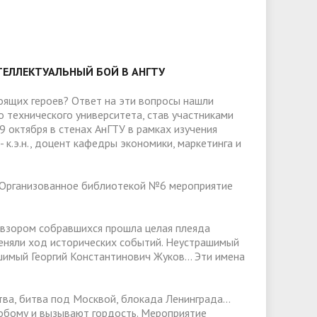
слуги
Педагогический состав
Скидки для поступающих на
Информация Министерства науки и
платной основе
слуги
Финансово-хозяйственная
высшего образования РФ
деятельность
Для поступающих из ДНР, ЛНР,
янской
Международное сотрудничество
Запорожской области и
ЕЛЛЕКТУАЛЬНЫЙ БОЙ В АНГТУ
ество
Организация питания в
Херсонской области
образовательной организации
Информационная поддержка
оящих героев? Ответ на эти вопросы нашли
о технического университета, став участниками
ое
сотрудников и обучающихся по
Дополнительный прием
9 октября в стенах АнГТУ в рамках изучения
вопросам коронавирусной
 к.э.н., доцент кафедры экономики, маркетинга и
инфекции и организации
дистанционного обучения
а. Организованное библиотекой №6 мероприятие
м взором собравшихся прошла целая плеяда
 меняли ход исторических событий. Неустрашимый
шимый Георгий Константинович Жуков… Эти имена
тва, битва под Москвой, блокада Ленинграда…
собому и вызывают гордость. Мероприятие