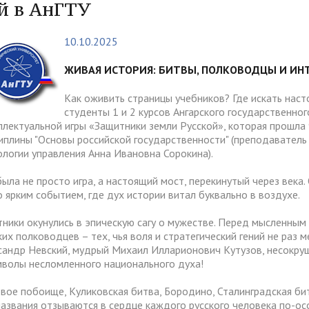
тура
Платные образовательные у
й в АнГТУ
содействия
Реквизиты
ии и меры материальной
Платные образовательные у
10.10.2025
тройству
жки обучающихся
ости приема по отдельной
Для поступающих из
отиводействия коррупции
Воспитательная работа
Белгородской, Курской и Бр
ЖИВАЯ ИСТОРИЯ: БИТВЫ, ПОЛКОВОДЦЫ И ИНТ
ые места для приема
Международное сотруднич
областей
да)
ия граждан и организаций
Общежитие
Как оживить страницы учебников? Где искать наст
студенты 1 и 2 курсов Ангарского государственног
 электронного документа в
ческое" разрешение на
Для поступающих на целев
няя система оценки
ллектуальной игры «Защитники земли Русской», которая прошла 
О "АнГТУ"
ое проживание для
обучение
иплины "Основы российской государственности" (преподаватель -
а образования
ологии управления Анна Ивановна Сорокина).
нцев
была не просто игра, а настоящий мост, перекинутый через век
о ярким событием, где дух истории витал буквально в воздухе.
прием граждан
«Стартап как диплом»
тники окунулись в эпическую сагу о мужестве. Перед мысленны
ких полководцев – тех, чья воля и стратегический гений не раз
сандр Невский, мудрый Михаил Илларионович Кутузов, несокру
мволы несломленного национального духа!
вое побоище, Куликовская битва, Бородино, Сталинградская би
названия отзываются в сердце каждого русского человека по-о