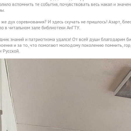
олило вспомнить те события, почувствовать весь накал и значе
ны.
е же дух соревнования? И здесь скучать не пришлось! Азарт, блес
ло в читальном зале библиотеки АнГТУ.
дник знаний и патриотизма удался! От всей души благодарим 
роения и за то, что помогают молодому поколению помнить, гор
и Русской.