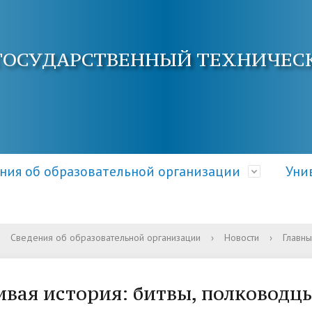
ГОСУДАРСТВЕННЫЙ ТЕХНИЧЕС
ния об образовательной организации
Уни
Сведения об образовательной организации
›
Новости
›
Главны
ра и органы управления
электронной почты
ция о приеме
Документы
Кафедры АнГТУ
Документы и справки
ательной организацией
овышения квалификации
 и условия приема
Образовательные стандарт
Наука и инновации
Общежитие
вая история: битвы, полководц
требования