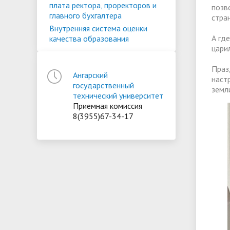
плата ректора, проректоров и
позв
главного бухгалтера
стра
Внутренняя система оценки
А гд
качества образования
цари
Праз
Ангарский
наст
государственный
земл
технический университет
Приемная комиссия
8(3955)67-34-17