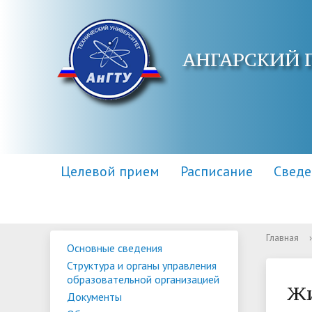
АНГАРСКИЙ 
Целевой прием
Расписание
Сведе
Главная
›
Основные сведения
Основные сведения
Контакты
Приемная комиссия
Структу
Адреса 
Информа
Структура и органы управления
образов
образовательной организацией
Научная библиотека
Для поступающих инвалидов
Центр п
Правила
Жи
Документы