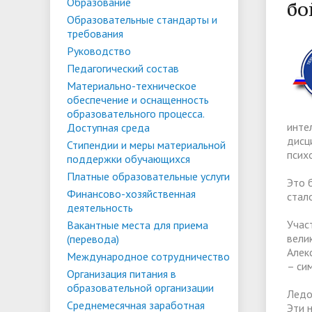
Списки поступающих
Аспиран
Образование
бо
Образовательные стандарты и
Конкурсы и вакансии
Служба 
Материально-техническое
Стипенд
требования
трудоус
обеспечение и оснащенность
Конкурсные списки
поддер
Особенн
Руководство
Педагогический состав
образовательного процесса.
Проекты, гранты и конкурсы
Меры пр
квоте
Вакантн
Материально-техническое
Доступная среда
Условия обучения инвалидов и лиц
(перево
Обращен
обеспечение и оснащенность
образовательного процесса.
с ОВЗ
Списки зачисленных
в форме
"Студен
Среднемесячная заработная плата
Внутрен
инте
Доступная среда
ФГБОУ В
временн
дисц
Стипендии и меры материальной
ректора, проректоров и главного
качеств
псих
поддержки обучающихся
иностра
бухгалтера
Платные образовательные услуги
Это 
Финансово-хозяйственная
стал
деятельность
Патриотический клуб ФГБОУ ВО
Личный 
Учас
Вакантные места для приема
«АнГТУ»
вели
(перевода)
Алек
Международное сотрудничество
– си
Организация питания в
образовательной организации
Ледо
Среднемесячная заработная
Эти 