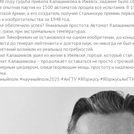
48 году судьба привела Калашникова в Ижевск. Задание было с
я опытная партия из 1500 автоматов прошла все испытания. В 
тской Армии, а его создатель получил Сталинскую премию перв
и и изобретательства за 1948 год.
же обеспечило успех? Гениальная простота. Автомат Калашников
, грязи, при экстремальных температурах.
ил Тимофеевич не остановился на одном изобретении, до конца
анта до генерал-лейтенанта и доктора наук, он никогда не был 
ретений возникли из реальных потребностей.
ил Калашников ушел из жизни в Ижевске, городе, который стал д
мат Калашникова – продолжает оставаться не просто строчкой 
нерным шедевром, олицетворяющим мощь, простоту и надежнос
ека.
чныйполк #научныйполк2025 #АнГТУ #ЯГоржусь #ЯГоржусьАнГТ