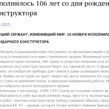
тура
Платные образовательные у
полнилось 106 лет со дня рожде
содействия
Реквизиты
ии и меры материальной
Платные образовательные у
нструктора
тройству
жки обучающихся
ости приема по отдельной
Для поступающих из
1.2025
отиводействия коррупции
Воспитательная работа
Белгородской, Курской и Бр
ые места для приема
Международное сотруднич
областей
да)
ия граждан и организаций
Общежитие
РШИЙ СЕРЖАНТ, ИЗМЕНИВШИЙ МИР: 10 НОЯБРЯ ИСПОЛНИЛО
 электронного документа в
ческое" разрешение на
Для поступающих на целев
ЕНДАРНОГО КОНСТРУКТОРА
няя система оценки
О "АнГТУ"
ое проживание для
обучение
а образования
Михаила Калашникова известно далеко за пределами нашей стр
нцев
тоты и гениальности в мире стрелкового оружия. Жизненный пу
оящая история человека, чей талант и упорство изменили ход и
началось не в конструкторском бюро, а в танковой части. Стар
алку: он изобретал приборы для танков и даже усовершенствов
прием граждан
«Стартап как диплом»
е. Война, на которую он ушел танкистом, круто изменила его су
ск стали не временем покоя, а периодом напряженной работы. Им
ые наброски своего легендарного оружия.
боносным стал конкурс 1946-1947 годов на создание нового а
объединить в себе высокую огневую мощь, простоту эксплуатаци
и работ опытных конструкторов победу одержал образец, пр
родился АК-47 – оружие, которое позже назовут главным брендо