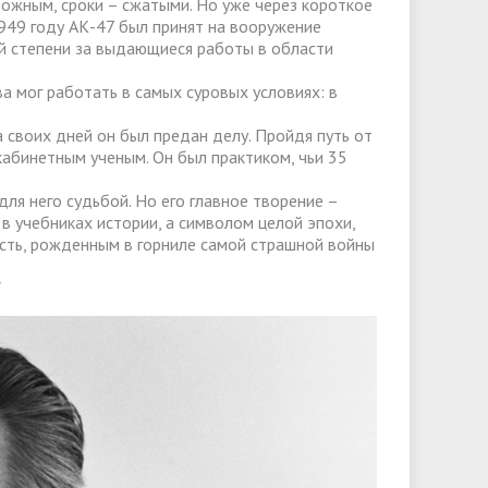
ложным, сроки – сжатыми. Но уже через короткое
1949 году АК-47 был принят на вооружение
ой степени за выдающиеся работы в области
а мог работать в самых суровых условиях: в
 своих дней он был предан делу. Пройдя путь от
кабинетным ученым. Он был практиком, чьи 35
ля него судьбой. Но его главное творение –
в учебниках истории, а символом целой эпохи,
ть, рожденным в горниле самой страшной войны
У