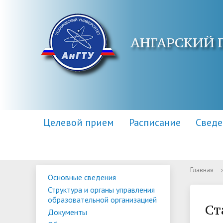
АНГАРСКИЙ 
Целевой прием
Расписание
Сведе
Главная
›
Основные сведения
Основные сведения
Контакты
Приемная комиссия
Структу
Адреса 
Информа
Структура и органы управления
образов
образовательной организацией
Научная библиотека
Для поступающих инвалидов
Центр п
Правила
Ст
Документы