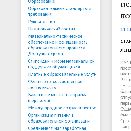
Списки поступающих
Аспиран
Образование
ис
Образовательные стандарты и
Конкурсы и вакансии
Служба 
Материально-техническое
Стипенд
ко
требования
трудоус
обеспечение и оснащенность
Конкурсные списки
поддер
Особенн
Руководство
Педагогический состав
11.1
образовательного процесса.
Проекты, гранты и конкурсы
Меры пр
квоте
Вакантн
Материально-техническое
Доступная среда
Условия обучения инвалидов и лиц
(перево
Обращен
СТА
обеспечение и оснащенность
образовательного процесса.
с ОВЗ
Списки зачисленных
в форме
"Студен
ЛЕГ
Среднемесячная заработная плата
Внутрен
Доступная среда
ФГБОУ В
временн
Стипендии и меры материальной
ректора, проректоров и главного
качеств
Имя 
поддержки обучающихся
иностра
прос
бухгалтера
наст
Платные образовательные услуги
Все 
Финансово-хозяйственная
смек
деятельность
Патриотический клуб ФГБОУ ВО
Личный 
башн
Вакантные места для приема
«АнГТУ»
отпу
(перевода)
перв
Международное сотрудничество
Судь
был 
Организация питания в
Сред
образовательной организации
Так 
Среднемесячная заработная