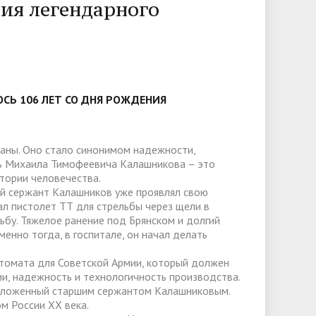
слуги
Педагогический состав
Скидки для поступающих на
ния легендарного
Информация Министерства науки и
платной основе
слуги
Финансово-хозяйственная
высшего образования РФ
деятельность
Для поступающих из ДНР, ЛНР,
янской
Международное сотрудничество
Запорожской области и
ество
Организация питания в
Херсонской области
образовательной организации
Информационная поддержка
СЬ 106 ЛЕТ СО ДНЯ РОЖДЕНИЯ
ое
сотрудников и обучающихся по
Дополнительный прием
вопросам коронавирусной
аны. Оно стало синонимом надежности,
инфекции и организации
ть Михаила Тимофеевича Калашникова – это
стории человечества.
дистанционного обучения
ший сержант Калашников уже проявлял свою
ал пистолет ТТ для стрельбы через щели в
дьбу. Тяжелое ранение под Брянском и долгий
енно тогда, в госпитале, он начал делать
втомата для Советской Армии, который должен
и, надежность и технологичность производства.
едложенный старшим сержантом Калашниковым.
м России XX века.