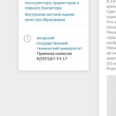
В 19
плата ректора, проректоров и
врем
главного бухгалтера
Сове
Внутренняя система оценки
наук
качества образования
Что 
песке
Миха
серж
Ангарский
изоб
государственный
Миха
технический университет
авто
Приемная комиссия
инже
8(3955)67-34-17
XX в
#нау