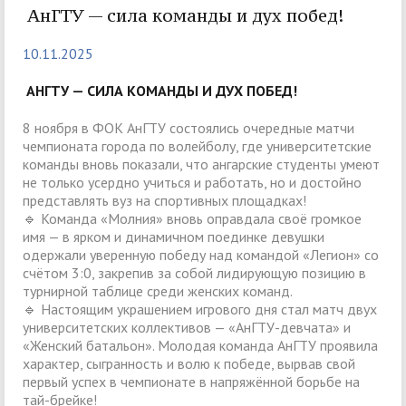
АнГТУ — сила команды и дух побед!
10.11.2025
АНГТУ — СИЛА КОМАНДЫ И ДУХ ПОБЕД!
8 ноября в ФОК АнГТУ состоялись очередные матчи
чемпионата города по волейболу, где университетские
команды вновь показали, что ангарские студенты умеют
не только усердно учиться и работать, но и достойно
представлять вуз на спортивных площадках!
🔹 Команда «Молния» вновь оправдала своё громкое
имя — в ярком и динамичном поединке девушки
одержали уверенную победу над командой «Легион» со
счётом 3:0, закрепив за собой лидирующую позицию в
турнирной таблице среди женских команд.
🔹 Настоящим украшением игрового дня стал матч двух
университетских коллективов — «АнГТУ-девчата» и
«Женский батальон». Молодая команда АнГТУ проявила
характер, сыгранность и волю к победе, вырвав свой
первый успех в чемпионате в напряжённой борьбе на
тай-брейке!