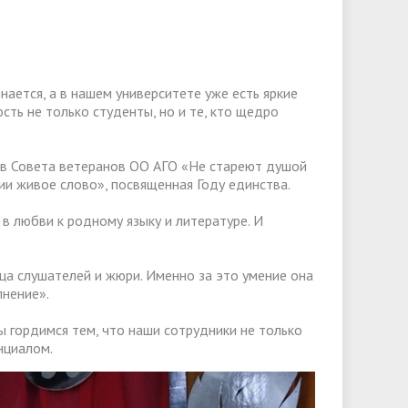
слуги
Педагогический состав
Скидки для поступающих на
Информация Министерства науки и
платной основе
слуги
Финансово-хозяйственная
высшего образования РФ
деятельность
Для поступающих из ДНР, ЛНР,
янской
Международное сотрудничество
Запорожской области и
ается, а в нашем университете уже есть яркие
ество
Организация питания в
ость не только студенты, но и те, кто щедро
Херсонской области
образовательной организации
Информационная поддержка
ое
сотрудников и обучающихся по
Дополнительный прием
ов Совета ветеранов ОО АГО «Не стареют душой
вопросам коронавирусной
ии живое слово», посвященная Году единства.
инфекции и организации
 в любви к родному языку и литературе. И
дистанционного обучения
ца слушателей и жюри. Именно за это умение она
нение».
 гордимся тем, что наши сотрудники не только
нциалом.