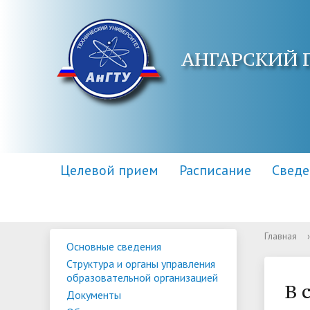
АНГАРСКИЙ 
Целевой прием
Расписание
Сведе
Главная
›
Основные сведения
Основные сведения
Контакты
Приемная комиссия
Структу
Адреса 
Информа
Структура и органы управления
образов
образовательной организацией
Научная библиотека
Для поступающих инвалидов
Центр п
Правила
В 
Документы