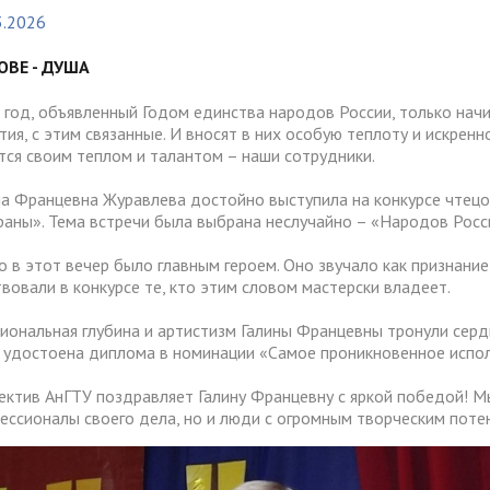
тура
Платные образовательные у
3.2026
содействия
Реквизиты
ии и меры материальной
Платные образовательные у
тройству
ОВЕ - ДУША
жки обучающихся
ости приема по отдельной
Для поступающих из
отиводействия коррупции
Воспитательная работа
Белгородской, Курской и Бр
 год, объявленный Годом единства народов России, только начин
ые места для приема
Международное сотруднич
тия, с этим связанные. И вносят в них особую теплоту и искренн
областей
да)
ия граждан и организаций
Общежитие
тся своим теплом и талантом – наши сотрудники.
 электронного документа в
ческое" разрешение на
Для поступающих на целев
няя система оценки
на Францевна Журавлева достойно выступила на конкурсе чтец
О "АнГТУ"
ое проживание для
обучение
раны». Тема встречи была выбрана неслучайно – «Народов Росс
а образования
нцев
о в этот вечер было главным героем. Оно звучало как признание
твовали в конкурсе те, кто этим словом мастерски владеет.
прием граждан
«Стартап как диплом»
иональная глубина и артистизм Галины Францевны тронули серд
 удостоена диплома в номинации «Самое проникновенное испол
ектив АнГТУ поздравляет Галину Францевну с яркой победой! Мы
ессионалы своего дела, но и люди с огромным творческим поте