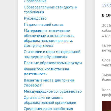
Списки поступающих
Аспиран
Образование
19.0
Образовательные стандарты и
Конкурсы и вакансии
Служба 
Материально-техническое
Стипенд
требования
трудоус
В СЛ
обеспечение и оснащенность
Конкурсные списки
поддер
Особенн
Руководство
Педагогический состав
образовательного процесса.
Проекты, гранты и конкурсы
Меры пр
квоте
2026
Вакантн
собы
Материально-техническое
Доступная среда
Условия обучения инвалидов и лиц
(перево
Обращен
дели
обеспечение и оснащенность
образовательного процесса.
с ОВЗ
Списки зачисленных
в форме
"Студен
Среднемесячная заработная плата
Внутрен
Гали
Доступная среда
ФГБОУ В
временн
вете
Стипендии и меры материальной
ректора, проректоров и главного
качеств
поддержки обучающихся
иностра
бухгалтера
Слов
Платные образовательные услуги
учас
Финансово-хозяйственная
деятельность
Патриотический клуб ФГБОУ ВО
Личный 
Эмоц
была
Вакантные места для приема
«АнГТУ»
(перевода)
Колл
Международное сотрудничество
проф
Организация питания в
образовательной организации
Среднемесячная заработная