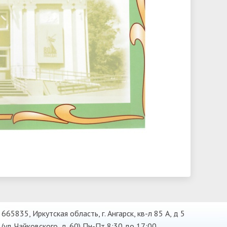
665835, Иркутская область, г. Ангарск, кв-л 85 А, д 5
(ул. Чайковского, д. 60) Пн-Пт 8:30 до 17:00