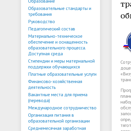
Списки поступающих
Аспиран
Образование
тр
Образовательные стандарты и
Конкурсы и вакансии
Служба 
Материально-техническое
Стипенд
об
требования
трудоус
обеспечение и оснащенность
Конкурсные списки
поддер
Особенн
Руководство
Педагогический состав
образовательного процесса.
Проекты, гранты и конкурсы
Меры пр
квоте
Вакантн
Материально-техническое
Доступная среда
Условия обучения инвалидов и лиц
(перево
Обращен
обеспечение и оснащенность
образовательного процесса.
с ОВЗ
Списки зачисленных
в форме
"Студен
Среднемесячная заработная плата
Внутрен
Доступная среда
ФГБОУ В
временн
Стипендии и меры материальной
ректора, проректоров и главного
качеств
Сотр
поддержки обучающихся
иностра
доце
бухгалтера
«Виз
Платные образовательные услуги
тран
Финансово-хозяйственная
деятельность
Патриотический клуб ФГБОУ ВО
Личный 
Прог
Вакантные места для приема
план
«АнГТУ»
(перевода)
набо
Международное сотрудничество
обсл
зало
Организация питания в
опре
образовательной организации
тяго
Среднемесячная заработная