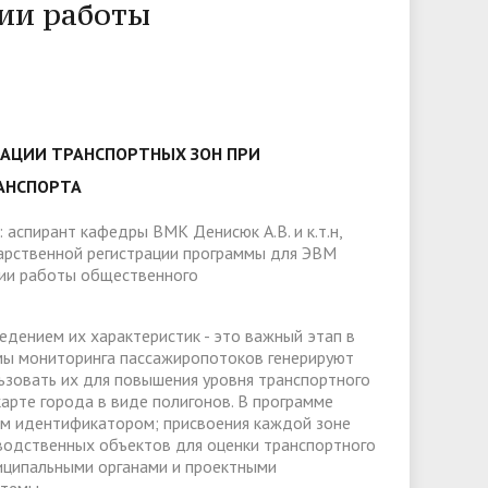
слуги
Педагогический состав
Скидки для поступающих на
ии работы
Информация Министерства науки и
платной основе
слуги
Финансово-хозяйственная
высшего образования РФ
деятельность
Для поступающих из ДНР, ЛНР,
янской
Международное сотрудничество
Запорожской области и
ество
Организация питания в
Херсонской области
образовательной организации
Информационная поддержка
ЗАЦИИ ТРАНСПОРТНЫХ ЗОН ПРИ
ое
сотрудников и обучающихся по
Дополнительный прием
АНСПОРТА
вопросам коронавирусной
 аспирант кафедры ВМК Денисюк А.В. и к.т.н,
инфекции и организации
дарственной регистрации программы для ЭВМ
нии работы общественного
дистанционного обучения
едением их характеристик - это важный этап в
мы мониторинга пассажиропотоков генерируют
ьзовать их для повышения уровня транспортного
карте города в виде полигонов. В программе
ым идентификатором; присвоения каждой зоне
водственных объектов для оценки транспортного
ниципальными органами и проектными