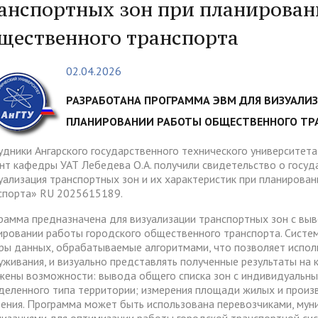
тура
Платные образовательные у
анспортных зон при планирован
содействия
Реквизиты
ии и меры материальной
Платные образовательные у
щественного транспорта
тройству
жки обучающихся
ости приема по отдельной
Для поступающих из
02.04.2026
отиводействия коррупции
Воспитательная работа
Белгородской, Курской и Бр
ые места для приема
Международное сотруднич
областей
да)
ия граждан и организаций
Общежитие
РАЗРАБОТАНА ПРОГРАММА ЭВМ ДЛЯ ВИЗУАЛИ
 электронного документа в
ческое" разрешение на
Для поступающих на целев
ПЛАНИРОВАНИИ РАБОТЫ ОБЩЕСТВЕННОГО ТР
няя система оценки
О "АнГТУ"
ое проживание для
обучение
а образования
удники Ангарского государственного технического университета:
нцев
нт кафедры УАТ Лебедева О.А. получили свидетельство о госу
уализация транспортных зон и их характеристик при планирова
спорта» RU 2025615189.
прием граждан
«Стартап как диплом»
рамма предназначена для визуализации транспортных зон с выв
ировании работы городского общественного транспорта. Систе
ры данных, обрабатываемые алгоритмами, что позволяет испол
уживания, и визуально представлять полученные результаты на 
жены возможности: вывода общего списка зон с индивидуальн
деленного типа территории; измерения площади жилых и произ
тения. Программа может быть использована перевозчиками, му