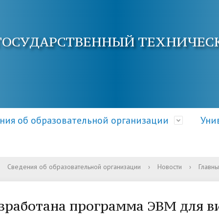
ГОСУДАРСТВЕННЫЙ ТЕХНИЧЕС
ния об образовательной организации
Уни
Сведения об образовательной организации
›
Новости
›
Главны
ра и органы управления
электронной почты
ция о приеме
Документы
Кафедры АнГТУ
Документы и справки
ательной организацией
овышения квалификации
 и условия приема
Образовательные стандарт
Наука и инновации
Общежитие
зработана программа ЭВМ для в
требования