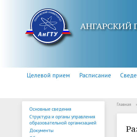
АНГАРСКИЙ 
Целевой прием
Расписание
Сведе
Главная
›
Основные сведения
Основные сведения
Контакты
Приемная комиссия
Структу
Адреса 
Информа
Структура и органы управления
образов
образовательной организацией
Научная библиотека
Для поступающих инвалидов
Центр п
Правила
Ра
Документы