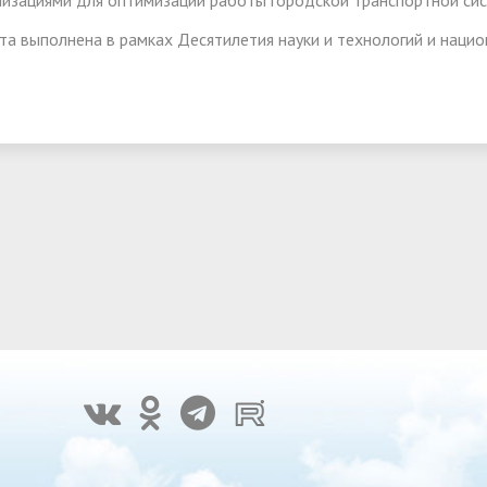
низациями для оптимизации работы городской транспортной си
та выполнена в рамках Десятилетия науки и технологий и нацио