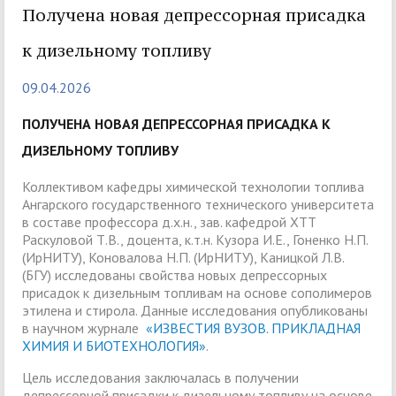
Получена новая депрессорная присадка
к дизельному топливу
09.04.2026
ПОЛУЧЕНА НОВАЯ ДЕПРЕССОРНАЯ ПРИСАДКА К
ДИЗЕЛЬНОМУ ТОПЛИВУ
Коллективом кафедры химической технологии топлива
Ангарского государственного технического университета
в составе профессора д.х.н., зав. кафедрой ХТТ
Раскуловой Т.В., доцента, к.т.н. Кузора И.Е., Гоненко Н.П.
(ИрНИТУ), Коновалова Н.П. (ИрНИТУ), Каницкой Л.В.
(БГУ) исследованы свойства новых депрессорных
присадок к дизельным топливам на основе сополимеров
этилена и стирола. Данные исследования опубликованы
в научном журнале
«ИЗВЕСТИЯ ВУЗОВ. ПРИКЛАДНАЯ
ХИМИЯ И БИОТЕХНОЛОГИЯ»
.
Цель исследования заключалась в получении
депрессорной присадки к дизельному топливу на основе