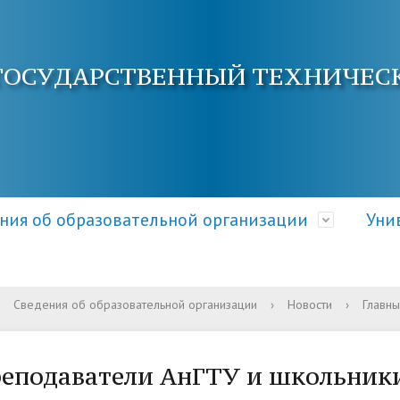
ГОСУДАРСТВЕННЫЙ ТЕХНИЧЕС
ния об образовательной организации
Уни
Сведения об образовательной организации
›
Новости
›
Главны
ра и органы управления
электронной почты
ция о приеме
Документы
Кафедры АнГТУ
Документы и справки
ательной организацией
овышения квалификации
 и условия приема
Образовательные стандарт
Наука и инновации
Общежитие
еподаватели АнГТУ и школьник
требования