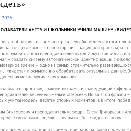
тура
Платные образовательные у
идеть»
содействия
Реквизиты
ии и меры материальной
Платные образовательные у
4.2026
тройству
жки обучающихся
ости приема по отдельной
Для поступающих из
отиводействия коррупции
Воспитательная работа
Белгородской, Курской и Бр
ПОДАВАТЕЛИ АНГТУ И ШКОЛЬНИКИ УЧИЛИ МАШИНУ «ВИДЕ
ые места для приема
Международное сотруднич
областей
да)
ия граждан и организаций
Общежитие
преля в образовательном центре «Персей» подвели итоги техно
ки настоящего компьютерного зрения» защищали проекты, кото
 электронного документа в
ческое" разрешение на
Для поступающих на целев
няя система оценки
 под руководством преподавателей вузов Иркутской области. З
О "АнГТУ"
ое проживание для
обучение
ная – создать систему автоматической идентификации символов
а образования
ьютерное зрение – одно из самых стремительно развивающихся 
нцев
ны «видеть» и осмысленно обрабатывать визуальные данные. За
диненная металлургическая компания.
прием граждан
«Стартап как диплом»
ача была непростая», - лаконично заметил заведующий кафед
реподавателей весенней смены в «Персее». Но за этой фразой –
рых учится модель, десятки спорных моментов и, в итоге, побе
им Викторович и преподаватель кафедры Елена Григорьевна Але
 профессиональные, оценки – реальные, без скидок на возраст.
получили удовольствие от совместной работы. Такие проекты – 