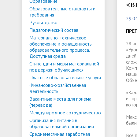
Списки поступающих
Аспиран
Образование
«в
Образовательные стандарты и
Конкурсы и вакансии
Служба 
Материально-техническое
Стипенд
требования
29.0
трудоус
обеспечение и оснащенность
Конкурсные списки
поддер
Особенн
Руководство
Педагогический состав
образовательного процесса.
Проекты, гранты и конкурсы
Меры пр
квоте
ПРЕ
Вакантн
Материально-техническое
Доступная среда
Условия обучения инвалидов и лиц
(перево
Обращен
28 а
обеспечение и оснащенность
«Уро
образовательного процесса.
с ОВЗ
Списки зачисленных
в форме
"Студен
Среднемесячная заработная плата
Внутрен
дней
Доступная среда
ФГБОУ В
временн
слож
Стипендии и меры материальной
ректора, проректоров и главного
качеств
Комп
поддержки обучающихся
иностра
бухгалтера
маши
Платные образовательные услуги
Объе
Финансово-хозяйственная
деятельность
Патриотический клуб ФГБОУ ВО
Личный 
«Зад
из п
Вакантные места для приема
«АнГТУ»
кото
(перевода)
Международное сотрудничество
Макс
Организация питания в
были
образовательной организации
Среднемесячная заработная
Все 