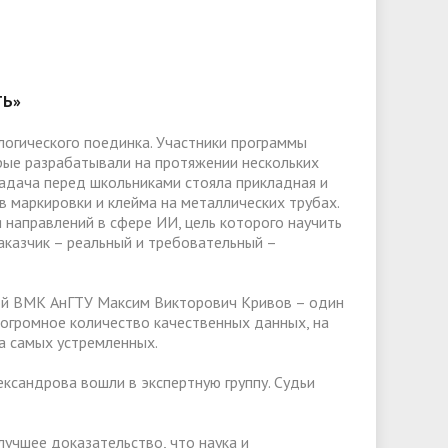
слуги
Педагогический состав
Скидки для поступающих на
Информация Министерства науки и
платной основе
слуги
Финансово-хозяйственная
высшего образования РФ
деятельность
Для поступающих из ДНР, ЛНР,
янской
Международное сотрудничество
Запорожской области и
ТЬ»
ество
Организация питания в
Херсонской области
образовательной организации
Информационная поддержка
логического поединка. Участники программы
рые разрабатывали на протяжении нескольких
ое
сотрудников и обучающихся по
Дополнительный прием
адача перед школьниками стояла прикладная и
вопросам коронавирусной
 маркировки и клейма на металлических трубах.
направлений в сфере ИИ, цель которого научить
инфекции и организации
казчик – реальный и требовательный –
дистанционного обучения
рой ВМК АнГТУ Максим Викторович Кривов – один
 огромное количество качественных данных, на
да самых устремленных.
ксандрова вошли в экспертную группу. Судьи
лучшее доказательство, что наука и