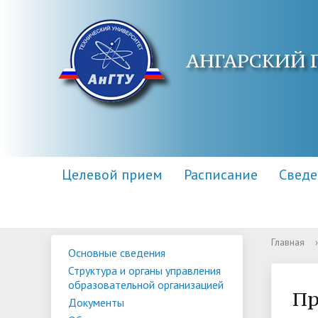
АНГАРСКИЙ 
Целевой прием
Расписание
Сведе
Главная
›
Основные сведения
Основные сведения
Контакты
Приемная комиссия
Структу
Адреса 
Информа
Структура и органы управления
образов
образовательной организацией
Научная библиотека
Для поступающих инвалидов
Центр п
Правила
Пр
Документы