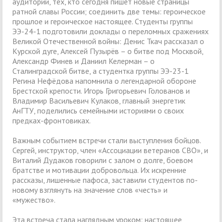
аудитории, тех, кто сегодня пишет новые страницы
ратной славы России; соединить две темы: героическое
прошлое и героическое настоящее. Студенты группы
ЭЭ-24-1 подготовили доклады о переломных сражениях
Великой Отечественной войны: Денис Ткач рассказал о
Курской дуге, Алексей Пузырёв – о битве под Москвой,
Александр Финев и Даниил Келерман – о
Сталинградской битве, а студентка группы ЭЭ-23-1
Регина Нефёдова напомнила о легендарной обороне
Брестской крепости. Игорь Григорьевич Голованов и
Владимир Васильевич Кулаков, главный энергетик
АнГТУ, поделились семейными историями о своих
предках-фронтовиках.
Важным событием встречи стали выступления бойцов.
Сергей, инструктор, член «Ассоциации ветеранов СВО», и
Виталий Дудаков говорили с залом о долге, боевом
братстве и мотивации добровольца. Их искренние
рассказы, лишенные пафоса, заставили студентов по-
новому взглянуть на значение слов «честь» и
«мужество».
Эта встреча стала наглядным уроком: настоящее