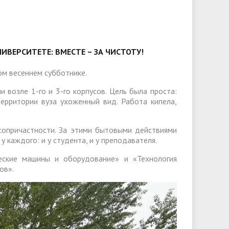
слуги
Педагогический состав
Скидки для поступающих на
Информация Министерства науки и
платной основе
слуги
Финансово-хозяйственная
высшего образования РФ
деятельность
Для поступающих из ДНР, ЛНР,
янской
Международное сотрудничество
Запорожской области и
ВЕРСИТЕТЕ: ВМЕСТЕ – ЗА ЧИСТОТУ!
ество
Организация питания в
Херсонской области
образовательной организации
Информационная поддержка
ом весеннем субботнике.
ое
сотрудников и обучающихся по
Дополнительный прием
 возле 1-го и 3-го корпусов. Цель была проста:
территории вуза ухоженный вид. Работа кипела,
вопросам коронавирусной
инфекции и организации
 сопричастности. За этими бытовыми действиями
дистанционного обучения
 каждого: и у студента, и у преподавателя.
еские машины и оборудование» и «Технология
ов».