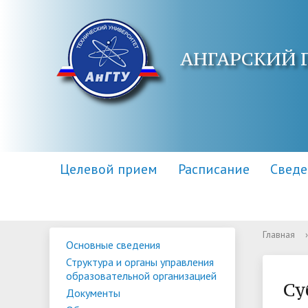
АНГАРСКИЙ 
Целевой прием
Расписание
Сведе
Главная
›
Основные сведения
Основные сведения
Контакты
Приемная комиссия
Структу
Адреса 
Информа
Структура и органы управления
образов
образовательной организацией
Научная библиотека
Для поступающих инвалидов
Центр п
Правила
Су
Документы