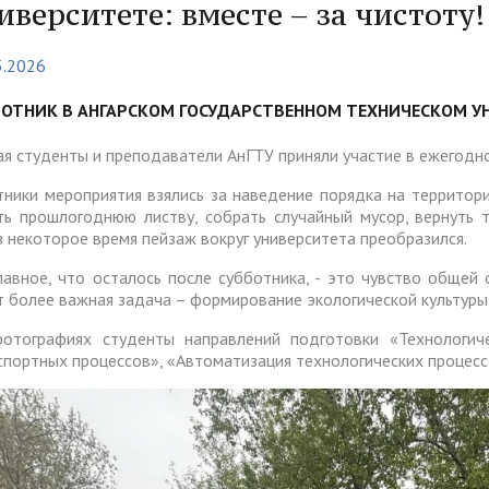
тура
Платные образовательные у
иверситете: вместе – за чистоту!
содействия
Реквизиты
ии и меры материальной
Платные образовательные у
5.2026
тройству
жки обучающихся
ости приема по отдельной
Для поступающих из
отиводействия коррупции
Воспитательная работа
Белгородской, Курской и Бр
БОТНИК В АНГАРСКОМ ГОСУДАРСТВЕННОМ ТЕХНИЧЕСКОМ УНИ
ые места для приема
Международное сотруднич
областей
да)
ия граждан и организаций
Общежитие
ая студенты и преподаватели АнГТУ приняли участие в ежегодн
 электронного документа в
ческое" разрешение на
Для поступающих на целев
тники мероприятия взялись за наведение порядка на территории
няя система оценки
ть прошлогоднюю листву, собрать случайный мусор, вернуть 
О "АнГТУ"
ое проживание для
обучение
а образования
з некоторое время пейзаж вокруг университета преобразился.
нцев
лавное, что осталось после субботника, - это чувство общей
т более важная задача – формирование экологической культуры у
прием граждан
«Стартап как диплом»
отографиях студенты направлений подготовки «Технологич
спортных процессов», «Автоматизация технологических процесс