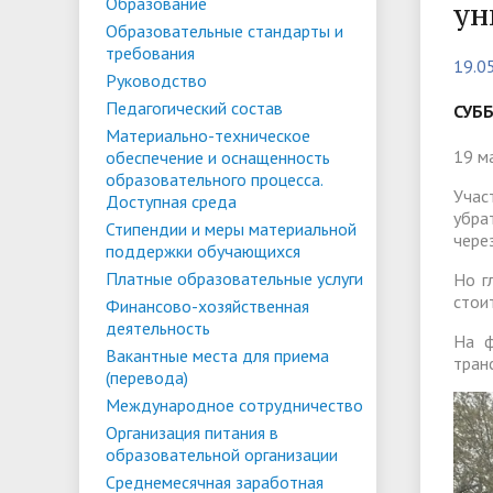
Списки поступающих
Аспиран
Образование
ун
Образовательные стандарты и
Конкурсы и вакансии
Служба 
Материально-техническое
Стипенд
требования
19.0
трудоус
обеспечение и оснащенность
Конкурсные списки
поддер
Особенн
Руководство
Педагогический состав
образовательного процесса.
Проекты, гранты и конкурсы
Меры пр
квоте
СУБ
Вакантн
Материально-техническое
Доступная среда
Условия обучения инвалидов и лиц
(перево
Обращен
19 м
обеспечение и оснащенность
образовательного процесса.
с ОВЗ
Списки зачисленных
в форме
"Студен
Учас
Среднемесячная заработная плата
Внутрен
Доступная среда
убра
ФГБОУ В
временн
Стипендии и меры материальной
ректора, проректоров и главного
качеств
чере
поддержки обучающихся
иностра
бухгалтера
Платные образовательные услуги
Но г
стои
Финансово-хозяйственная
деятельность
Патриотический клуб ФГБОУ ВО
Личный 
На ф
Вакантные места для приема
тран
«АнГТУ»
(перевода)
Международное сотрудничество
Организация питания в
образовательной организации
Среднемесячная заработная