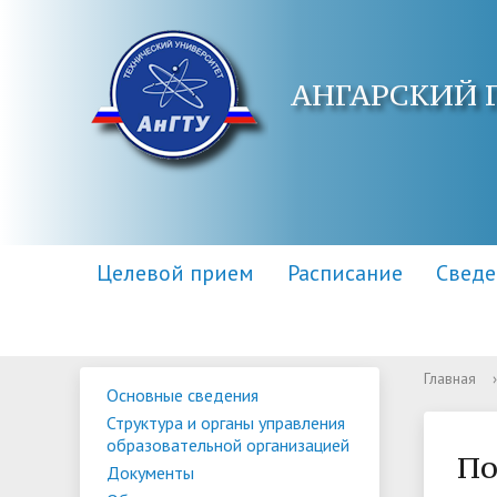
АНГАРСКИЙ 
Целевой прием
Расписание
Сведе
Главная
›
Основные сведения
Основные сведения
Контакты
Приемная комиссия
Структу
Адреса 
Информа
Структура и органы управления
образов
образовательной организацией
Научная библиотека
Для поступающих инвалидов
Центр п
Правила
По
Документы