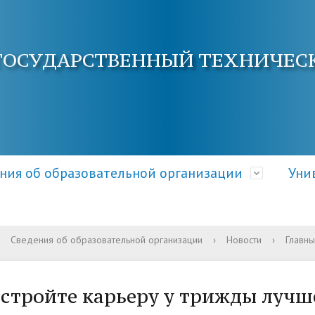
ГОСУДАРСТВЕННЫЙ ТЕХНИЧЕС
ния об образовательной организации
Уни
Сведения об образовательной организации
›
Новости
›
Главны
ра и органы управления
электронной почты
ция о приеме
Документы
Кафедры АнГТУ
Документы и справки
ательной организацией
овышения квалификации
 и условия приема
Образовательные стандарт
Наука и инновации
Общежитие
стройте карьеру у трижды лучш
требования