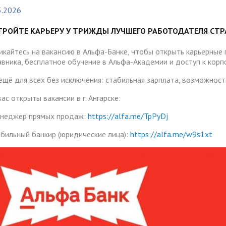
тура
Платные образовательные у
5.2026
содействия
Реквизиты
ии и меры материальной
Платные образовательные у
тройству
ТРОЙТЕ КАРЬЕРУ У ТРИЖДЫ ЛУЧШЕГО РАБОТОДАТЕЛЯ СТ
жки обучающихся
ости приема по отдельной
Для поступающих из
отиводействия коррупции
Воспитательная работа
Белгородской, Курской и Бр
икайтесь на вакансию в Альфа-Банке, чтобы открыть карьерные
ые места для приема
Международное сотруднич
авника, бесплатное обучение в Альфа-Академии и доступ к кор
областей
да)
ия граждан и организаций
Общежитие
 ещё для всех без исключения: стабильная зарплата, возможност
 электронного документа в
ческое" разрешение на
Для поступающих на целев
няя система оценки
ас открыты вакансии в г. Ангарске:
О "АнГТУ"
ое проживание для
обучение
а образования
неджер прямых продаж:
https://alfa.me/TpPyDj
нцев
бильный банкир (юридические лица):
https://alfa.me/w9s1xt
прием граждан
«Стартап как диплом»