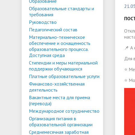
Списки поступающих
Аспиран
Образование
21.0
Образовательные стандарты и
Конкурсы и вакансии
Служба 
Материально-техническое
Стипенд
требования
трудоус
ПОС
обеспечение и оснащенность
Конкурсные списки
поддер
Особенн
Руководство
Педагогический состав
образовательного процесса.
Проекты, гранты и конкурсы
Меры пр
квоте
Откл
Вакантн
наст
Материально-техническое
Доступная среда
Условия обучения инвалидов и лиц
(перево
Обращен
обеспечение и оснащенность
📌 А
образовательного процесса.
с ОВЗ
Списки зачисленных
в форме
"Студен
Среднемесячная заработная плата
Внутрен
Доступная среда
Для в
ФГБОУ В
временн
Стипендии и меры материальной
ректора, проректоров и главного
качеств
поддержки обучающихся
⭐ Ме
иностра
бухгалтера
Платные образовательные услуги
⭐ Мо
Финансово-хозяйственная
деятельность
Патриотический клуб ФГБОУ ВО
Личный 
Вакантные места для приема
«АнГТУ»
(перевода)
Международное сотрудничество
Организация питания в
образовательной организации
Среднемесячная заработная