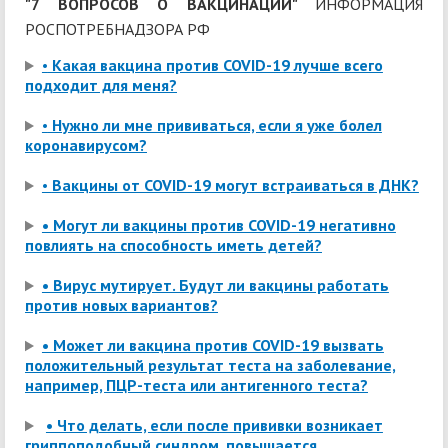
"7 ВОПРОСОВ О ВАКЦИНАЦИИ"
ИНФОРМАЦИЯ
РОСПОТРЕБНАДЗОРА РФ
•
Какая вакцина против COVID-19 лучше всего
подходит для меня?
•
Нужно ли мне прививаться, если я уже болел
коронавирусом?
•
Вакцины от COVID-19 могут встраиваться в ДНК?
• Могут ли вакцины против COVID-19 негативно
повлиять на способность иметь детей?
• Вирус мутирует. Будут ли вакцины работать
против новых вариантов?
• Может ли вакцина против COVID-19 вызвать
положительный результат теста на заболевание,
например, ПЦР-теста или антигенного теста?
• Что делать, если после прививки возникает
гриппоподобный синдром, повышается