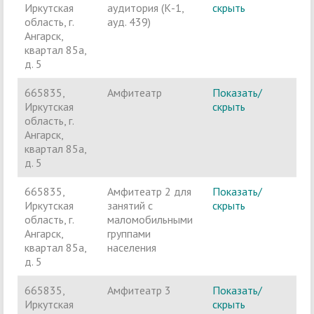
Иркутская
аудитория (К-1,
скрыть
п
область, г.
ауд. 439)
Ангарск,
квартал 85а,
д. 5
665835,
Амфитеатр
Показать/
П
Иркутская
скрыть
з
область, г.
м
Ангарск,
г
квартал 85а,
д. 5
665835,
Амфитеатр 2 для
Показать/
Ч
Иркутская
занятий с
скрыть
п
область, г.
маломобильными
Ангарск,
группами
квартал 85а,
населения
д. 5
665835,
Амфитеатр 3
Показать/
Ч
Иркутская
скрыть
п