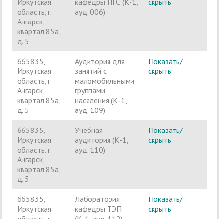
Иркутская
кафедры ПГС (К-1,
скрыть
п
область, г.
ауд. 006)
Ангарск,
квартал 85а,
д. 5
665835,
Аудитория для
Показать/
А
Иркутская
занятий с
скрыть
з
область, г.
маломобильными
м
Ангарск,
группами
г
квартал 85а,
населения (К-1,
д. 5
ауд. 109)
665835,
Учебная
Показать/
Ч
Иркутская
аудитория (К-1,
скрыть
п
область, г.
ауд. 110)
Ангарск,
квартал 85а,
д. 5
665835,
Лаборатория
Показать/
Ч
Иркутская
кафедры ТЭП
скрыть
п
область, г.
(К-1, ауд. 112)