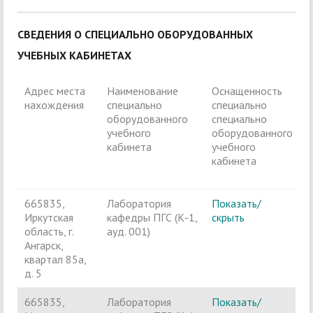
СВЕДЕНИЯ О СПЕЦИАЛЬНО ОБОРУДОВАННЫХ
УЧЕБНЫХ КАБИНЕТАХ
Адрес места
Наименование
Оснащенность
П
нахождения
специально
специально
д
оборудованного
специально
и
учебного
оборудованного
л
кабинета
учебного
о
кабинета
в
з
665835,
Лаборатория
Показать/
Ч
Иркутская
кафедры ПГС (К-1,
скрыть
п
область, г.
ауд. 001)
Ангарск,
квартал 85а,
д. 5
665835,
Лаборатория
Показать/
Ч