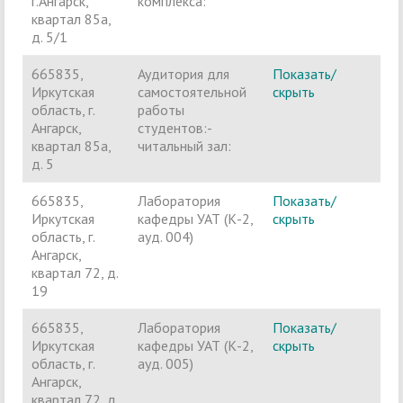
г.Ангарск,
комплекса:
квартал 85а,
д. 5/1
665835,
Аудитория для
Показать/
Ч
Иркутская
самостоятельной
скрыть
п
область, г.
работы
Ангарск,
студентов:-
квартал 85а,
читальный зал:
д. 5
665835,
Лаборатория
Показать/
Ч
Иркутская
кафедры УАТ (К-2,
скрыть
п
область, г.
ауд. 004)
Ангарск,
квартал 72, д.
19
665835,
Лаборатория
Показать/
Ч
Иркутская
кафедры УАТ (К-2,
скрыть
п
область, г.
ауд. 005)
Ангарск,
квартал 72, д.