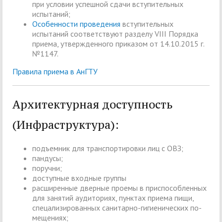
при условии успешной сдачи вступительных
испытаний;
Особенности проведения
вступительных
испытаний соответствуют разделу VIII Порядка
приема, утвержденного приказом от 14.10.2015 г.
№1147.
Правила приема в АнГТУ
Архитектурная доступность
(Инфраструктура):
подъемник для транспортировки лиц с ОВЗ;
пан­ду­сы;
по­руч­ни;
доступные входные группы
расширенные двер­ные про­емы в при­спо­соб­лен­ных
для за­ня­тий ауди­то­ри­ях, пунктах приема пищи,
спецализированных са­ни­тар­но-ги­ги­е­ни­че­ских по­
ме­ще­ни­ях;