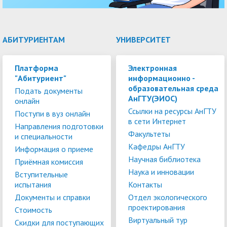
АБИТУРИЕНТАМ
УНИВЕРСИТЕТ
Платформа
Электронная
"Абитуриент"
информационно -
образовательная среда
Подать документы
АнГТУ(ЭИОС)
онлайн
Ссылки на ресурсы АнГТУ
Поступи в вуз онлайн
в сети Интернет
Направления подготовки
Факультеты
и специальности
Кафедры АнГТУ
Информация о приеме
Научная библиотека
Приёмная комиссия
Наука и инновации
Вступительные
испытания
Контакты
Документы и справки
Отдел экологического
проектирования
Стоимость
Виртуальный тур
Скидки для поступающих