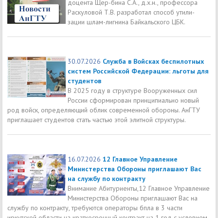
доцента Щер-бина С.А., д.х.н., профессора
Раскуловой Т.В. разработал способ утили-
зации шлам-лигнина Байкальского ЦБК.
30.07.2026
Служба в Войсках беспилотных
систем Российской Федерации: льготы для
студентов
В 2025 году в структуре Вооруженных сил
России сформирован принципиально новый
род войск, определяющий облик современной обороны. АнГТУ
приглашает студентов стать частью этой элитной структуры.
16.07.2026
12 Главное Управление
Министерства Обороны приглашают Вас
на службу по контракту
Внимание Абитуриенты,12 Главное Управление
Министерства Обороны приглашают Вас на
службу по контракту, требуются операторы бпла в 3 части
иркутской области на краткосрочный контракт на 1 год с условием