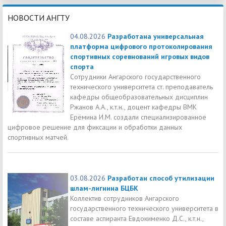
НОВОСТИ АНГТУ
04.08.2026
Разработана универсальная
платформа цифрового протоколирования
спортивных соревнований игровых видов
спорта
Сотрудники Ангарского государственного
технического университета ст. преподаватель
кафедры общеобразовательных дисциплин
Ржанов А.А., к.т.н., доцент кафедры ВМК
Ерёмина И.М. создали специализированное
цифровое решение для фиксации и обработки данных
спортивных матчей.
03.08.2026
Разработан способ утилизации
шлам-лигнина БЦБК
Коллектив сотрудников Ангарского
государственного технического университета в
составе аспиранта Евдокименко Д.С., к.т.н.,