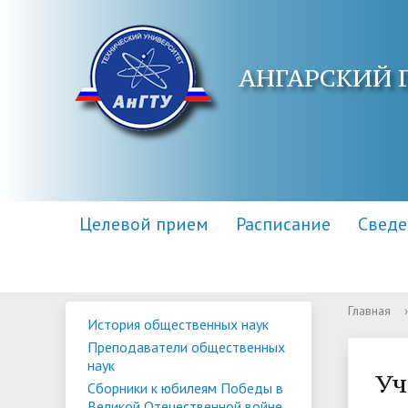
АНГАРСКИЙ 
Целевой прием
Расписание
Сведе
Главная
›
История общественных наук
Основные сведения
Контакты
Приемная комиссия
Структу
Адреса 
Информа
Преподаватели общественных
образов
наук
Научная библиотека
Для поступающих инвалидов
Центр п
Правила
Уч
Сборники к юбилеям Победы в
Великой Отечественной войне