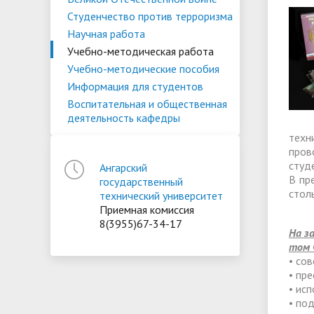
Списки поступающих
Аспиран
Студенчество против терроризма
Конкурсы и вакансии
Служба 
Материально-техническое
Стипенд
Научная работа
трудоус
обеспечение и оснащенность
Конкурсные списки
поддер
Особенн
Учебно-методическая работа
Учебно-методические пособия
образовательного процесса.
Проекты, гранты и конкурсы
Меры пр
квоте
Вакантн
Информация для студентов
Доступная среда
Условия обучения инвалидов и лиц
(перево
Обращен
Воспитательная и общественная
деятельность кафедры
с ОВЗ
Списки зачисленных
в форме
"Студен
Среднемесячная заработная плата
Внутрен
техн
ФГБОУ В
временн
ректора, проректоров и главного
качеств
пров
иностра
студ
Ангарский
бухгалтера
В пр
государственный
стол
технический университет
Приемная комиссия
Патриотический клуб ФГБОУ ВО
Личный 
8(3955)67-34-17
«АнГТУ»
На з
том 
• со
• пр
• ис
• по