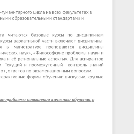
слуги
Педагогический состав
Скидки для поступающих на
Информация Министерства науки и
платной основе
гуманитарного цикла на всех факультетах в
слуги
Финансово-хозяйственная
нными образовательными стандартами и
высшего образования РФ
деятельность
Для поступающих из ДНР, ЛНР,
янской
Международное сотрудничество
Запорожской области и
ество
Организация питания в
ата читаются базовые курсы по дисциплинам
Херсонской области
 курсы вариативной части включают дисциплины:
образовательной организации
Информационная поддержка
я в магистратуре преподаются дисциплины
ое
сотрудников и обучающихся по
Дополнительный прием
нических наук», «Философские проблемы науки и
ика и её региональные аспекты». Для аспирантов
вопросам коронавирусной
и». Текущий и промежуточный контроль знаний
инфекции и организации
бот, ответов по экзаменационным вопросам.
ерактивные формы обучения: дискуссии, круглые
дистанционного обучения
е проблемы повышения качества обучения, в