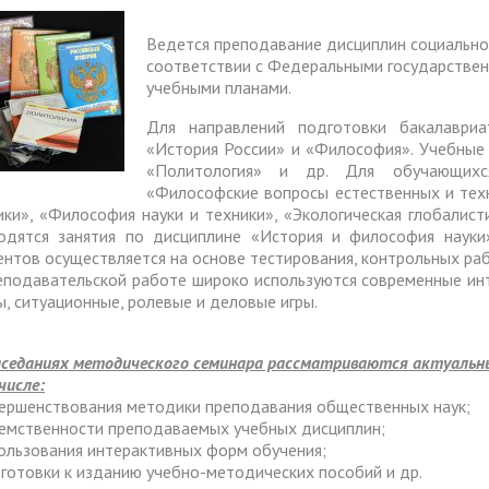
тура
Платные образовательные у
содействия
Реквизиты
В
едется преподавание дисциплин социально-
ии и меры материальной
Платные образовательные у
соответствии с Федеральными государстве
тройству
жки обучающихся
ости приема по отдельной
Для поступающих из
учебными планами.
отиводействия коррупции
Воспитательная работа
Белгородской, Курской и Бр
ые места для приема
Международное сотруднич
Для направлений подготовки бакалаври
областей
«История России» и «Философия». Учебные
да)
ия граждан и организаций
Общежитие
«Политология» и др. Для обучающихс
 электронного документа в
ческое" разрешение на
Для поступающих на целев
«Философские вопросы естественных и тех
няя система оценки
ики», «Философия науки и техники», «Экологическая глобалист
О "АнГТУ"
ое проживание для
обучение
а образования
одятся занятия по дисциплине «История и философия наук
нцев
ентов осуществляется на основе тестирования, контрольных ра
еподавательской работе широко используются современные инт
ы, ситуационные, ролевые и деловые игры.
прием граждан
«Стартап как диплом»
аседаниях методического семинара рассматриваются актуальны
числе:
вершенствования методики преподавания общественных наук;
еемственности преподаваемых учебных дисциплин;
пользования интерактивных форм обучения;
дготовки к изданию учебно-методических пособий и др.