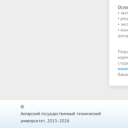
Осущ
• эк
• ре
• эк
• ко
дисц
Разр
норм
студ
www.
бака
©
Ангарский государственный технический
университет, 2015-2026