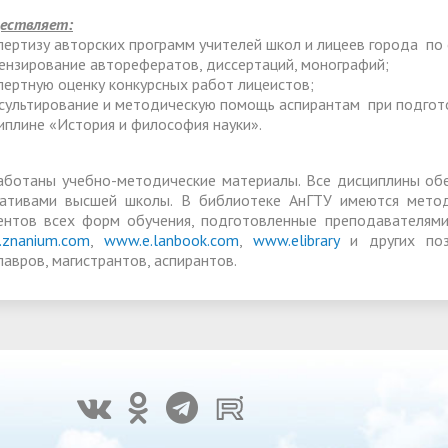
ествляет:
спертизу авторских программ учителей школ и лицеев города п
цензирование авторефератов, диссертаций, монографий;
спертную оценку конкурсных работ лицеистов;
нсультирование и методическую помощь аспирантам при подгото
иплине «История и философия науки».
аботаны учебно-методические материалы. Все дисциплины обе
ативами высшей школы. В библиотеке АнГТУ имеются метод
ентов всех форм обучения, подготовленные преподавателями
znanium.com
,
www.е.lanbook.com
,
www.elibrary
и других поз
лавров, магистрантов, аспирантов.