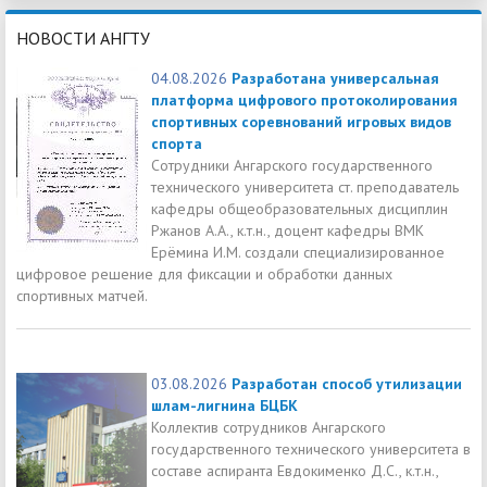
НОВОСТИ АНГТУ
04.08.2026
Разработана универсальная
платформа цифрового протоколирования
спортивных соревнований игровых видов
спорта
Сотрудники Ангарского государственного
технического университета ст. преподаватель
кафедры общеобразовательных дисциплин
Ржанов А.А., к.т.н., доцент кафедры ВМК
Ерёмина И.М. создали специализированное
цифровое решение для фиксации и обработки данных
спортивных матчей.
03.08.2026
Разработан способ утилизации
шлам-лигнина БЦБК
Коллектив сотрудников Ангарского
государственного технического университета в
составе аспиранта Евдокименко Д.С., к.т.н.,