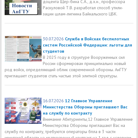
доцента Щер-бина С.А., д.х.н., профессора
Раскуловой Т.В. разработал способ утили-
зации шлам-лигнина Байкальского ЦБК.
30.07.2026
Служба в Войсках беспилотных
систем Российской Федерации: льготы для
студентов
В 2025 году в структуре Вооруженных сил
России сформирован принципиально новый
род войск, определяющий облик современной обороны. АнГТУ
приглашает студентов стать частью этой элитной структуры.
16.07.2026
12 Главное Управление
Министерства Обороны приглашают Вас
на службу по контракту
Внимание Абитуриенты,12 Главное Управление
Министерства Обороны приглашают Вас на
службу по контракту, требуются операторы бпла в 3 части
иркутской области на краткосрочный контракт на 1 год с условием