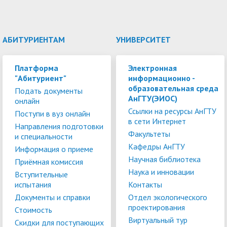
АБИТУРИЕНТАМ
УНИВЕРСИТЕТ
Платформа
Электронная
"Абитуриент"
информационно -
образовательная среда
Подать документы
АнГТУ(ЭИОС)
онлайн
Ссылки на ресурсы АнГТУ
Поступи в вуз онлайн
в сети Интернет
Направления подготовки
Факультеты
и специальности
Кафедры АнГТУ
Информация о приеме
Научная библиотека
Приёмная комиссия
Наука и инновации
Вступительные
испытания
Контакты
Документы и справки
Отдел экологического
проектирования
Стоимость
Виртуальный тур
Скидки для поступающих