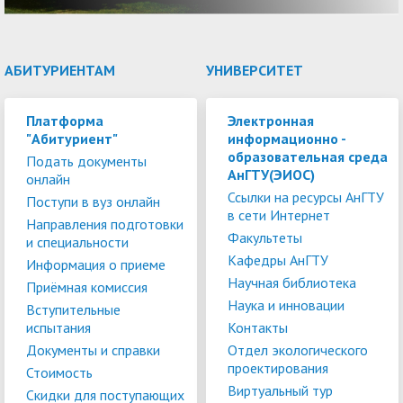
АБИТУРИЕНТАМ
УНИВЕРСИТЕТ
Платформа
Электронная
"Абитуриент"
информационно -
образовательная среда
Подать документы
АнГТУ(ЭИОС)
онлайн
Ссылки на ресурсы АнГТУ
Поступи в вуз онлайн
в сети Интернет
Направления подготовки
Факультеты
и специальности
Кафедры АнГТУ
Информация о приеме
Научная библиотека
Приёмная комиссия
Наука и инновации
Вступительные
испытания
Контакты
Документы и справки
Отдел экологического
проектирования
Стоимость
Виртуальный тур
Скидки для поступающих