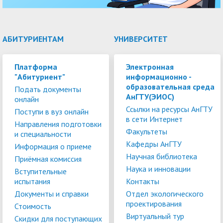
АБИТУРИЕНТАМ
УНИВЕРСИТЕТ
Платформа
Электронная
"Абитуриент"
информационно -
образовательная среда
Подать документы
АнГТУ(ЭИОС)
онлайн
Ссылки на ресурсы АнГТУ
Поступи в вуз онлайн
в сети Интернет
Направления подготовки
Факультеты
и специальности
Кафедры АнГТУ
Информация о приеме
Научная библиотека
Приёмная комиссия
Наука и инновации
Вступительные
испытания
Контакты
Документы и справки
Отдел экологического
проектирования
Стоимость
Виртуальный тур
Скидки для поступающих